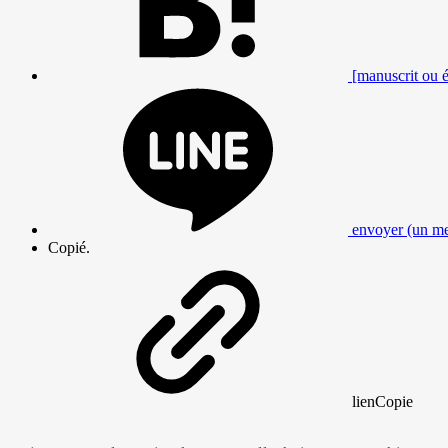
[manuscrit ou éc
envoyer (un me
Copié.
lien
Copie