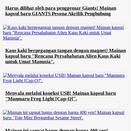
Harus dilihat oleh para penggemar Giants! Mainan
kapsul baru GIANTS Pesona Akrilik Penghubung
Kaus kaki berpegangan tangan dengan magnet! Mainan
kapsul baru "Rencana Persahabatan Alien Kaus Kaki
untuk Umat Manusia".
Menyala melalui koneksi USB! Mainan kapsul baru
"Manmaru Frog Light [Cap-Q]".
Mainan ini sangat bagus dengan harga 400 yen!