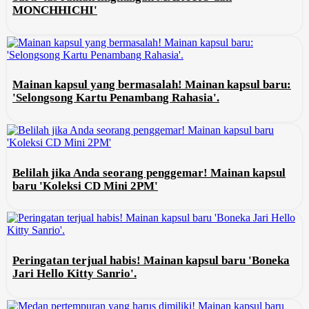
MONCHHICHI'
Mainan kapsul yang bermasalah! Mainan kapsul baru:
'Selongsong Kartu Penambang Rahasia'.
Belilah jika Anda seorang penggemar! Mainan kapsul
baru 'Koleksi CD Mini 2PM'
Peringatan terjual habis! Mainan kapsul baru 'Boneka
Jari Hello Kitty Sanrio'.