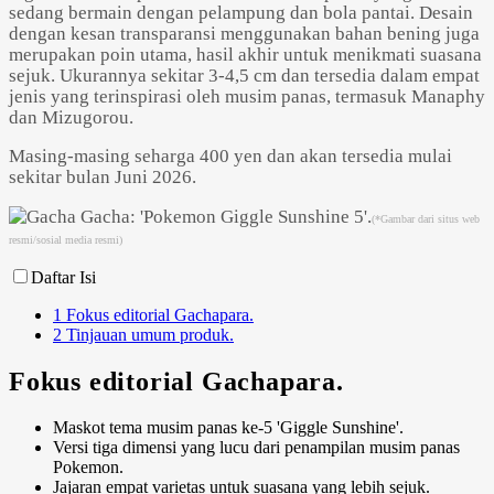
sedang bermain dengan pelampung dan bola pantai. Desain
dengan kesan transparansi menggunakan bahan bening juga
merupakan poin utama, hasil akhir untuk menikmati suasana
sejuk. Ukurannya sekitar 3-4,5 cm dan tersedia dalam empat
jenis yang terinspirasi oleh musim panas, termasuk Manaphy
dan Mizugorou.
Powered by 
GliaStudios
Masing-masing seharga 400 yen dan akan tersedia mulai
sekitar bulan Juni 2026.
(*Gambar dari situs web
resmi/sosial media resmi)
Daftar Isi
1
Fokus editorial Gachapara.
2
Tinjauan umum produk.
Fokus editorial Gachapara.
Maskot tema musim panas ke-5 'Giggle Sunshine'.
Versi tiga dimensi yang lucu dari penampilan musim panas
Pokemon.
Jajaran empat varietas untuk suasana yang lebih sejuk.