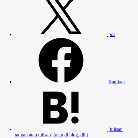
pos
Bagikan
[tulisan
tangan atau tulisan] (atau di blog, dll.)