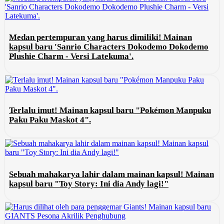
Medan pertempuran yang harus dimiliki! Mainan
kapsul baru 'Sanrio Characters Dokodemo Dokodemo
Plushie Charm - Versi Latekuma'.
Terlalu imut! Mainan kapsul baru "Pokémon Manpuku
Paku Paku Maskot 4".
Sebuah mahakarya lahir dalam mainan kapsul! Mainan
kapsul baru "Toy Story: Ini dia Andy lagi!"