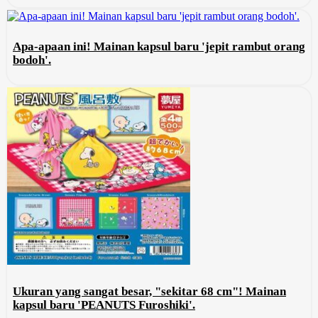
Apa-apaan ini! Mainan kapsul baru 'jepit rambut orang
bodoh'.
Ukuran yang sangat besar, "sekitar 68 cm"! Mainan
kapsul baru 'PEANUTS Furoshiki'.