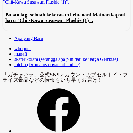
Bukan lagi sebuah kekerasan kelucuan! Mainan kapsul
baru "Chii-Kawa Susuwari Plushie (1)".
Apa yang Baru
whopper
manafi
skater kolam (serangga apa pun dari keluarga Gerridae)
raichu (Dromaius novaehollandiae)