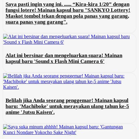
Saya pasti ingin yang ini. ...... “Kira-kira 1/20” dengan
fungsi lotere! Mainan kapsul baru "SANKYO Lottery!
Maskot tombol tekan dengan pola panas yang garang,
suara panas yang garang".
Alat ini bersinar dan mengeluarkan suara! Mainan
kapsul baru 'Sound x Flash Mini Camera 6'
Belilah jika Anda seorang penggemar! Mainan kapsul
baru: 'Machiboke' untuk merayakan ulang tahun ke-5
anime 'Jutsu Kaisen'.