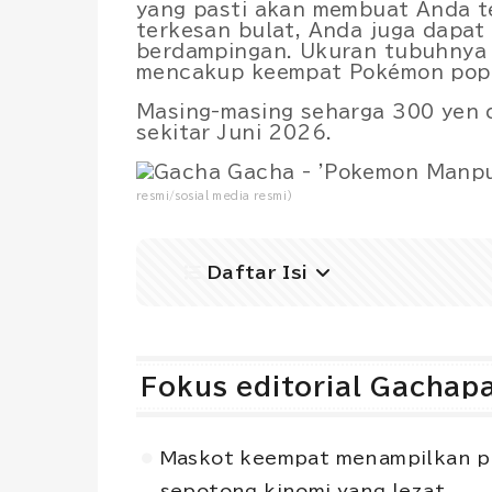
yang pasti akan membuat Anda 
terkesan bulat, Anda juga dapat
berdampingan. Ukuran tubuhnya k
mencakup keempat Pokémon popu
Masing-masing seharga 300 yen d
sekitar Juni 2026.
resmi/sosial media resmi)
Daftar Isi
Fokus editorial Gachapa
Maskot keempat menampilkan 
sepotong kinomi yang lezat.