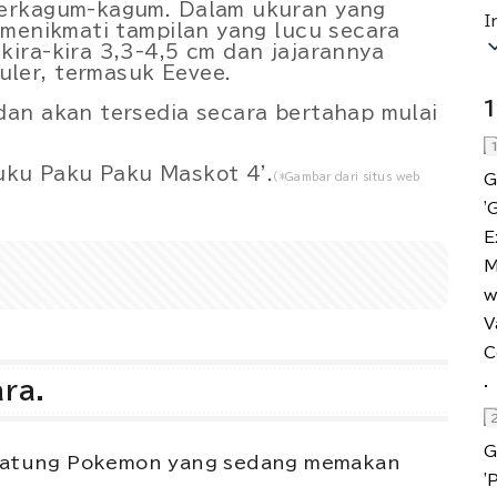
terkagum-kagum. Dalam ukuran yang
I
 menikmati tampilan yang lucu secara
ira-kira 3,3-4,5 cm dan jajarannya
ler, termasuk Eevee.
Powered by 
GliaStudios
1
an akan tersedia secara bertahap mulai
(*Gambar dari situs web
ra.
patung Pokemon yang sedang memakan