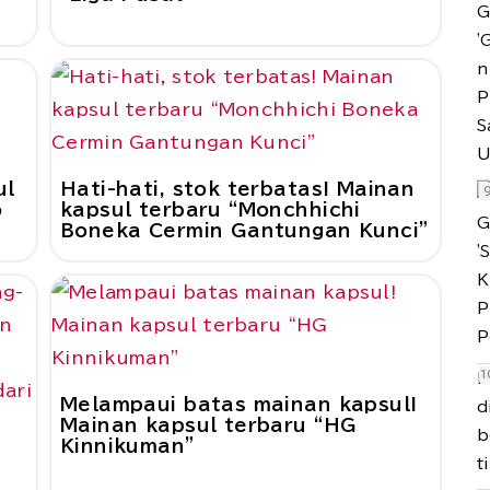
ul
Hati-hati, stok terbatas! Mainan
o
kapsul terbaru “Monchhichi
Boneka Cermin Gantungan Kunci”
M
Melampaui batas mainan kapsul!
d
Mainan kapsul terbaru “HG
b
Kinnikuman”
t