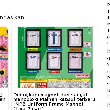
endasikan
』
Dilengkapi magnet dan sangat
gan
mencolok! Mainan kapsul terbaru
“NPB Uniform Frame Magnet
~Liga Pusat~”