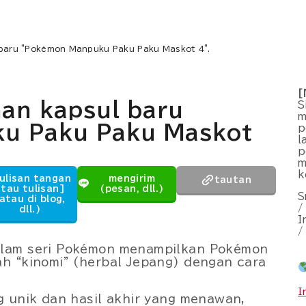
l baru "Pokémon Manpuku Paku Paku Maskot 4".
[
nan kapsul baru
S
m
u Paku Paku Maskot
p
l
p
m
k
ulisan tangan
mengirim
tautan
tau tulisan]
(pesan, dll.)
S
atau di blog,
/
dll.)
I
/
alam seri Pokémon menampilkan Pokémon
h “kinomi” (herbal Jepang) dengan cara
I
g unik dan hasil akhir yang menawan,