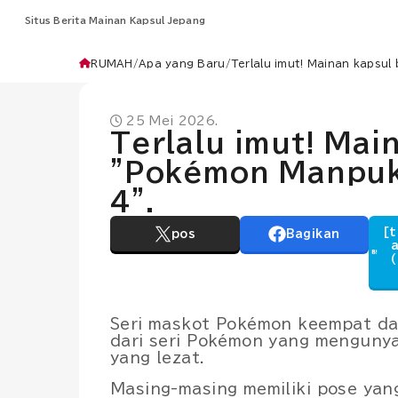
Situs Berita Mainan Kapsul Jepang
RUMAH
Apa yang Baru
Terlalu imut! Mainan kapsu
25 Mei 2026.
Terlalu imut! Mai
"Pokémon Manpuk
4".
[t
pos
Bagikan
a
(
Seri maskot Pokémon keempat d
dari seri Pokémon yang mengunya
yang lezat.
Masing-masing memiliki pose yan