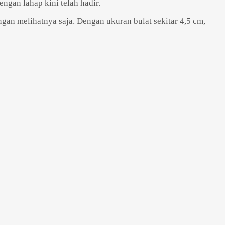
gan lahap kini telah hadir.
n melihatnya saja. Dengan ukuran bulat sekitar 4,5 cm,