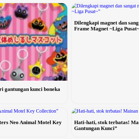
Dilengkapi magnet dan san
Frame Magnet ~Liga Pusat
ri gantungan kunci boneka
ters Neo Animal Motel Key
Hati-hati, stok terbatas! 
Gantungan Kunci”