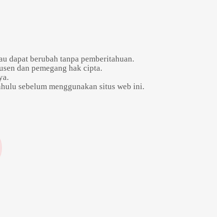
tau dapat berubah tanpa pemberitahuan.
dusen dan pemegang hak cipta.
ya.
dahulu sebelum menggunakan situs web ini.