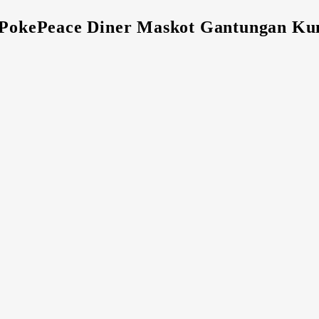
 “PokePeace Diner Maskot Gantungan Ku