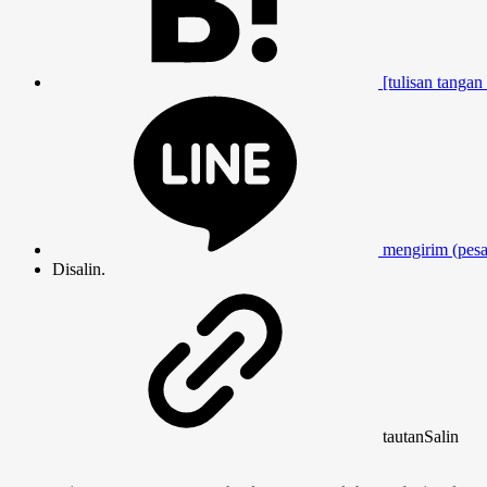
[tulisan tangan 
mengirim (pesan
Disalin.
tautan
Salin