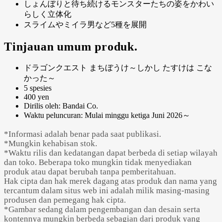
しょんぼりと待ち続けるモンスターたちの姿をかわい
らしく立体化
スライムやミイラ男など5種を展開
Tinjauan umum produk.
ドラゴンクエスト まちぼうけ～しかし たすけは こな
かった～
5 spesies
400 yen
Dirilis oleh: Bandai Co.
Waktu peluncuran: Mulai minggu ketiga Juni 2026～
*Informasi adalah benar pada saat publikasi.
*Mungkin kehabisan stok.
*Waktu rilis dan kedatangan dapat berbeda di setiap wilayah
dan toko. Beberapa toko mungkin tidak menyediakan
produk atau dapat berubah tanpa pemberitahuan.
Hak cipta dan hak merek dagang atas produk dan nama yang
tercantum dalam situs web ini adalah milik masing-masing
produsen dan pemegang hak cipta.
*Gambar sedang dalam pengembangan dan desain serta
kontennya mungkin berbeda sebagian dari produk yang