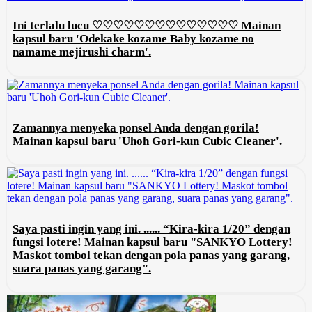
Ini terlalu lucu ♡♡♡♡♡♡♡♡♡♡♡♡♡♡ Mainan
kapsul baru 'Odekake kozame Baby kozame no
namame mejirushi charm'.
Zamannya menyeka ponsel Anda dengan gorila!
Mainan kapsul baru 'Uhoh Gori-kun Cubic Cleaner'.
Saya pasti ingin yang ini. ...... “Kira-kira 1/20” dengan
fungsi lotere! Mainan kapsul baru "SANKYO Lottery!
Maskot tombol tekan dengan pola panas yang garang,
suara panas yang garang".