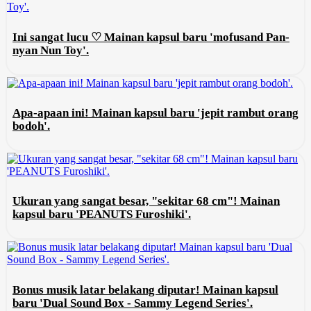
Ini sangat lucu ♡ Mainan kapsul baru 'mofusand Pan-
nyan Nun Toy'.
Apa-apaan ini! Mainan kapsul baru 'jepit rambut orang
bodoh'.
Ukuran yang sangat besar, "sekitar 68 cm"! Mainan
kapsul baru 'PEANUTS Furoshiki'.
Bonus musik latar belakang diputar! Mainan kapsul
baru 'Dual Sound Box - Sammy Legend Series'.