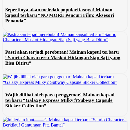
Sepertinya akan meledak popularitasnya! Mainan
kapsul terbaru “NO MORE Pencuri Film: Aksesori
Penanda”
Pasti akan terjadi perebutan! Mainan kapsul terbaru
“Sanrio Characters: Maskot Hidangan Siap Saji yang
Bisa Ditiru”
Wajib dilihat oleh para penggemar! Mainan kapsul
terbaru “Galaxy Express Milky☆Subway Capsule
Sticker Collection”