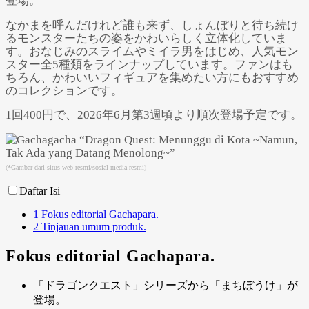
登場。
なかまを呼んだけれど誰も来ず、しょんぼりと待ち続け
るモンスターたちの姿をかわいらしく立体化していま
す。おなじみのスライムやミイラ男をはじめ、人気モン
スター全5種類をラインナップしています。ファンはも
ちろん、かわいいフィギュアを集めたい方にもおすすめ
のコレクションです。
Powered by 
GliaStudios
1回400円で、2026年6月第3週頃より順次登場予定です。
(*Gambar dari situs web resmi/sosial media resmi)
Daftar Isi
1
Fokus editorial Gachapara.
2
Tinjauan umum produk.
Fokus editorial Gachapara.
「ドラゴンクエスト」シリーズから「まちぼうけ」が
登場。