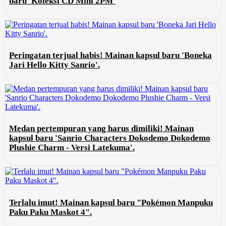
baru 'Koleksi CD Mini 2PM'
Peringatan terjual habis! Mainan kapsul baru 'Boneka
Jari Hello Kitty Sanrio'.
Medan pertempuran yang harus dimiliki! Mainan
kapsul baru 'Sanrio Characters Dokodemo Dokodemo
Plushie Charm - Versi Latekuma'.
Terlalu imut! Mainan kapsul baru "Pokémon Manpuku
Paku Paku Maskot 4".