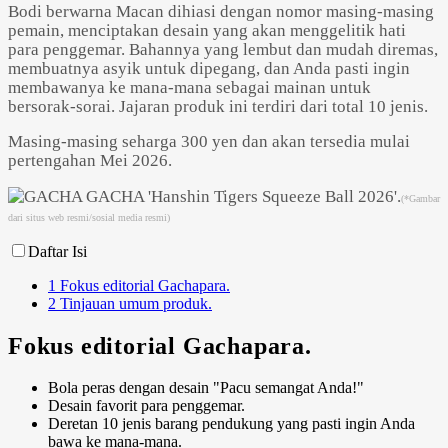
Bodi berwarna Macan dihiasi dengan nomor masing-masing
pemain, menciptakan desain yang akan menggelitik hati
para penggemar. Bahannya yang lembut dan mudah diremas,
membuatnya asyik untuk dipegang, dan Anda pasti ingin
membawanya ke mana-mana sebagai mainan untuk
bersorak-sorai. Jajaran produk ini terdiri dari total 10 jenis.
Powered by 
GliaStudios
Masing-masing seharga 300 yen dan akan tersedia mulai
pertengahan Mei 2026.
(*Gambar
dari situs web resmi/sosial media resmi)
Daftar Isi
1
Fokus editorial Gachapara.
2
Tinjauan umum produk.
Fokus editorial Gachapara.
Bola peras dengan desain "Pacu semangat Anda!"
Desain favorit para penggemar.
Deretan 10 jenis barang pendukung yang pasti ingin Anda
bawa ke mana-mana.