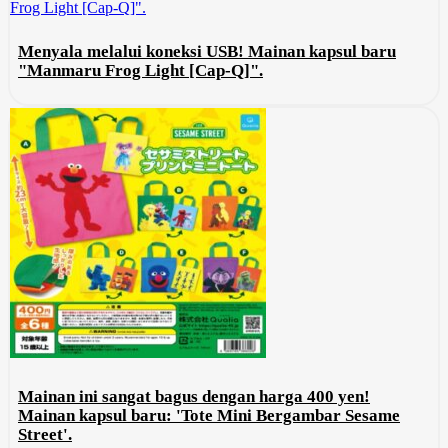
Menyala melalui koneksi USB! Mainan kapsul baru
"Manmaru Frog Light [Cap-Q]".
Mainan ini sangat bagus dengan harga 400 yen!
Mainan kapsul baru: 'Tote Mini Bergambar Sesame
Street'.