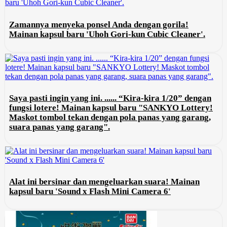
Zamannya menyeka ponsel Anda dengan gorila!
Mainan kapsul baru 'Uhoh Gori-kun Cubic Cleaner'.
Saya pasti ingin yang ini. ...... “Kira-kira 1/20” dengan
fungsi lotere! Mainan kapsul baru "SANKYO Lottery!
Maskot tombol tekan dengan pola panas yang garang,
suara panas yang garang".
Alat ini bersinar dan mengeluarkan suara! Mainan
kapsul baru 'Sound x Flash Mini Camera 6'