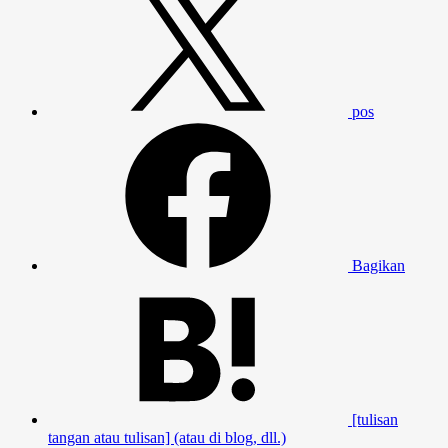
pos
Bagikan
[tulisan
tangan atau tulisan] (atau di blog, dll.)