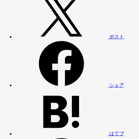
ポスト
シェア
はてブ