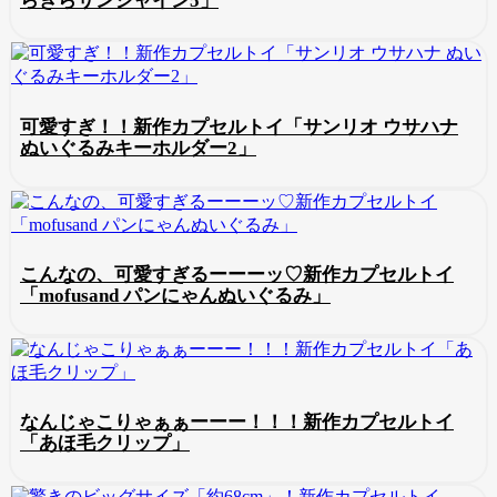
らぎらサンシャイン5」
可愛すぎ！！新作カプセルトイ「サンリオ ウサハナ
ぬいぐるみキーホルダー2」
こんなの、可愛すぎるーーーッ♡新作カプセルトイ
「mofusand パンにゃんぬいぐるみ」
なんじゃこりゃぁぁーーー！！！新作カプセルトイ
「あほ毛クリップ」