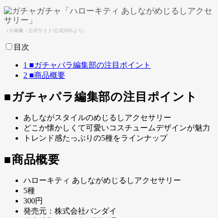
Powered by 
GliaStudios
（※画像：公式サイト/公式SNSより）
目次
1
■ガチャパラ編集部の注目ポイント
2
■商品概要
■ガチャパラ編集部の注目ポイント
あしながスタイルのめじるしアクセサリー
どこか懐かしくて可愛いコスチュームデザインが魅力
トレンド感たっぷりの5種をラインナップ
■商品概要
ハローキティ あしながめじるしアクセサリー
5種
300円
発売元：株式会社バンダイ