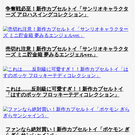
争奪戦必至！新作カプセルトイ「サンリオキャラクタ
ーズ アロハスイングコレクション」
売切れ注意！新作カプセルトイ「サンリオキャラクタ
ーズ ミニ貯金箱 夢みるエンジェルver.」
これは……反則級に可愛すぎ！！新作カプセルトイ
「はすのポッケ フロッキーテディコレクション」
ファンなら絶対買い！新作カプセルトイ「ポケモン ぎ