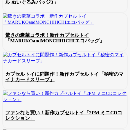
ル ぬいぐるみバッジ3」
驚きの豪華コラボ！新作カプセルトイ
「MARUKOandMONCHHICHIエコバッグ」
カプセルトイに問題作！新作カプセルトイ「秘密のマ
イナカードスリーブ」
ファンなら買い！新作カプセルトイ「2PM ミニCDコ
レクション」