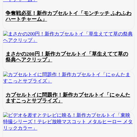
争奪戦必至！新作カプセルトイ「モンチッチ ふわふわ
ハートチャーム」
まさかの200円！新作カプセルトイ「草生えてて草の
祭典ヘアクリップ」
カプセルトイに問題作！新作カプセルトイ「にゃんた
ますこっとサプライズ」