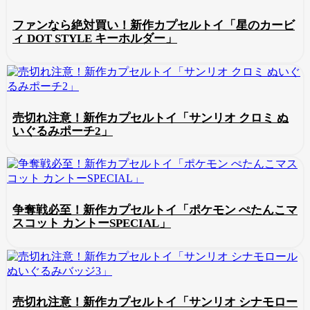
ファンなら絶対買い！新作カプセルトイ「星のカービ
ィ DOT STYLE キーホルダー」
売切れ注意！新作カプセルトイ「サンリオ クロミ ぬ
いぐるみポーチ2」
争奪戦必至！新作カプセルトイ「ポケモン ぺたんこマ
スコット カントーSPECIAL」
売切れ注意！新作カプセルトイ「サンリオ シナモロー