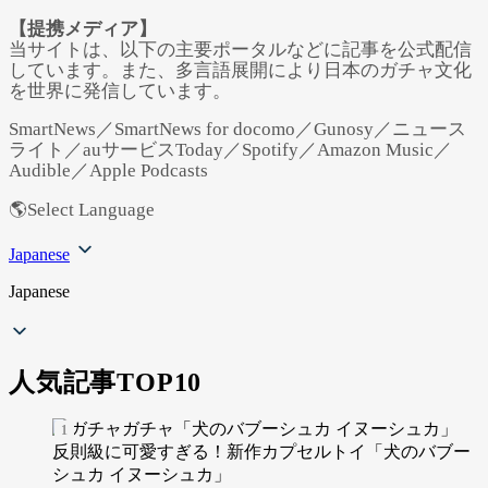
【提携メディア】
当サイトは、以下の主要ポータルなどに記事を公式配信
しています。また、多言語展開により日本のガチャ文化
を世界に発信しています。
SmartNews／SmartNews for docomo／Gunosy／ニュース
ライト／auサービスToday／Spotify／Amazon Music／
Audible／Apple Podcasts
🌎Select Language
Japanese
Japanese
人気記事TOP10
反則級に可愛すぎる！新作カプセルトイ「犬のバブー
シュカ イヌーシュカ」