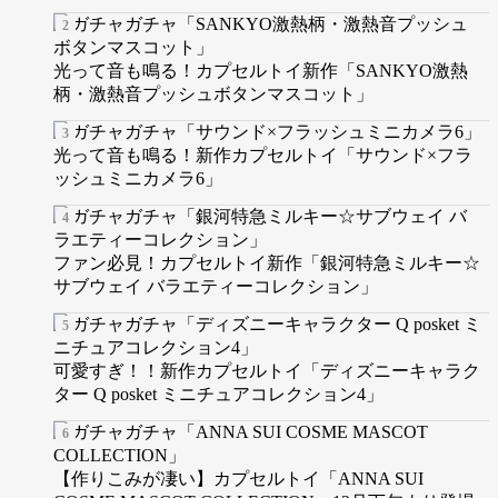
光って音も鳴る！カプセルトイ新作「SANKYO激熱
柄・激熱音プッシュボタンマスコット」
光って音も鳴る！新作カプセルトイ「サウンド×フラ
ッシュミニカメラ6」
ファン必見！カプセルトイ新作「銀河特急ミルキー☆
サブウェイ バラエティーコレクション」
可愛すぎ！！新作カプセルトイ「ディズニーキャラク
ター Q posket ミニチュアコレクション4」
【作りこみが凄い】カプセルトイ「ANNA SUI