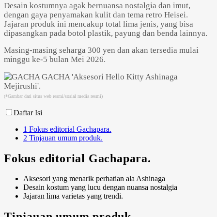
Desain kostumnya agak bernuansa nostalgia dan imut,
dengan gaya penyamakan kulit dan tema retro Heisei.
Jajaran produk ini mencakup total lima jenis, yang bisa
dipasangkan pada botol plastik, payung dan benda lainnya.
Masing-masing seharga 300 yen dan akan tersedia mulai
Powered by 
GliaStudios
minggu ke-5 bulan Mei 2026.
(*Gambar dari situs web resmi/sosial media resmi)
Daftar Isi
1
Fokus editorial Gachapara.
2
Tinjauan umum produk.
Fokus editorial Gachapara.
Aksesori yang menarik perhatian ala Ashinaga
Desain kostum yang lucu dengan nuansa nostalgia
Jajaran lima varietas yang trendi.
Tinjauan umum produk.