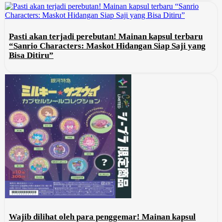
Pasti akan terjadi perebutan! Mainan kapsul terbaru
“Sanrio Characters: Maskot Hidangan Siap Saji yang
Bisa Ditiru”
Wajib dilihat oleh para penggemar! Mainan kapsul