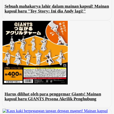
Sebuah mahakarya lahir dalam mainan kapsul! Mainan
kapsul baru "Toy Story: Ini dia Andy lagi!"
Harus dilihat oleh para penggemar Giants! Mainan
kapsul baru GIANTS Pesona Akrilik Penghubung