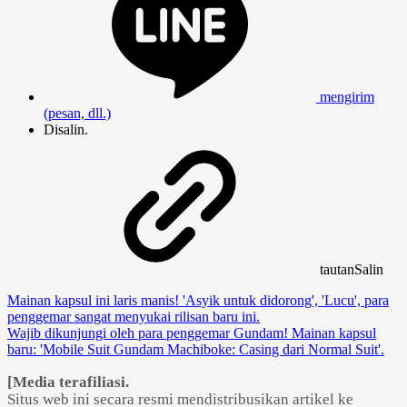
mengirim
(pesan, dll.)
Disalin.
tautan
Salin
Mainan kapsul ini laris manis! 'Asyik untuk didorong', 'Lucu', para
penggemar sangat menyukai rilisan baru ini.
Wajib dikunjungi oleh para penggemar Gundam! Mainan kapsul
baru: 'Mobile Suit Gundam Machiboke: Casing dari Normal Suit'.
[Media terafiliasi.
Situs web ini secara resmi mendistribusikan artikel ke