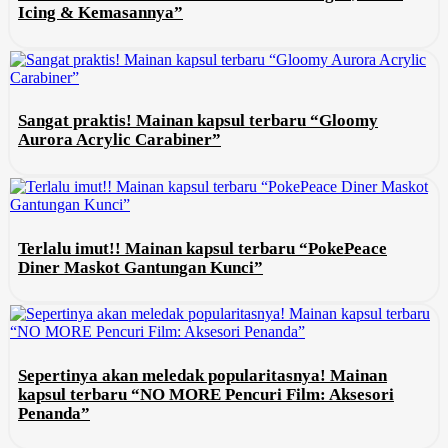
Icing & Kemasannya”
Sangat praktis! Mainan kapsul terbaru “Gloomy
Aurora Acrylic Carabiner”
Terlalu imut!! Mainan kapsul terbaru “PokePeace
Diner Maskot Gantungan Kunci”
Sepertinya akan meledak popularitasnya! Mainan
kapsul terbaru “NO MORE Pencuri Film: Aksesori
Penanda”