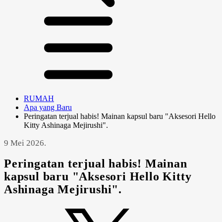
RUMAH
Apa yang Baru
Peringatan terjual habis! Mainan kapsul baru "Aksesori Hello
Kitty Ashinaga Mejirushi".
9 Mei 2026.
Peringatan terjual habis! Mainan
kapsul baru "Aksesori Hello Kitty
Ashinaga Mejirushi".