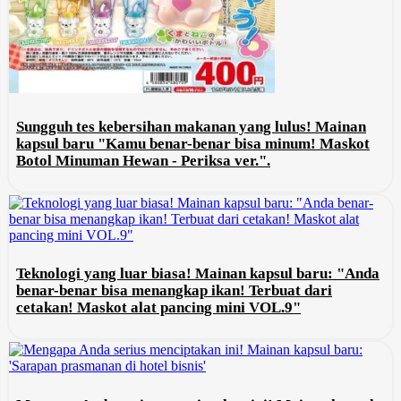
Sungguh tes kebersihan makanan yang lulus! Mainan
kapsul baru "Kamu benar-benar bisa minum! Maskot
Botol Minuman Hewan - Periksa ver.".
Teknologi yang luar biasa! Mainan kapsul baru: "Anda
benar-benar bisa menangkap ikan! Terbuat dari
cetakan! Maskot alat pancing mini VOL.9"