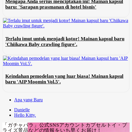
Mengapa Anda serius menciptakan ini! Mainan kapsul
baru: 'Sarapan prasmanan di hotel bisnis'
Terlalu imut untuk menjadi kotor! Mainan kapsul baru
'Chiikawa Baby crawling figure'.
Keindahan pemodelan yang luar biasa! Mainan kapsul
baru 'AIP Moomin Vol.5'.
Apa yang Baru
Danielle
Hello Kitty.