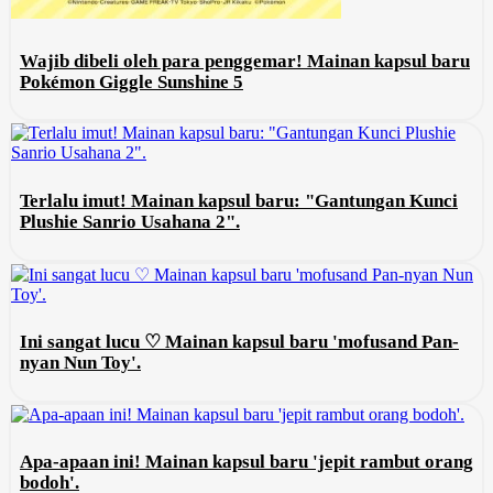
Wajib dibeli oleh para penggemar! Mainan kapsul baru
Pokémon Giggle Sunshine 5
Terlalu imut! Mainan kapsul baru: "Gantungan Kunci
Plushie Sanrio Usahana 2".
Ini sangat lucu ♡ Mainan kapsul baru 'mofusand Pan-
nyan Nun Toy'.
Apa-apaan ini! Mainan kapsul baru 'jepit rambut orang
bodoh'.