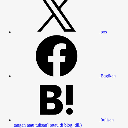
pos
Bagikan
[tulisan
tangan atau tulisan] (atau di blog, dll.)