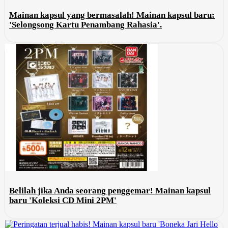
Mainan kapsul yang bermasalah! Mainan kapsul baru:
'Selongsong Kartu Penambang Rahasia'.
Belilah jika Anda seorang penggemar! Mainan kapsul
baru 'Koleksi CD Mini 2PM'