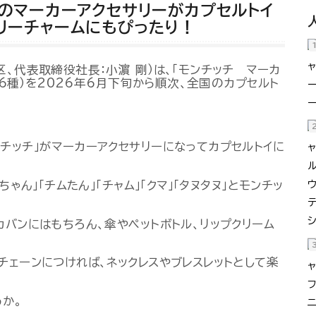
」のマーカーアクセサリーがカプセルトイ
Powered by 
GliaStudios
リーチャームにもぴったり！
、代表取締役社長：小濵 剛）は、「モンチッチ マーカ
全6種）を2026年6月下旬から順次、全国のカプセルト
チッチ」がマーカーアクセサリーになってカプセルトイに
ゃん」「チムたん」「チャム」「クマ」「タヌタヌ」とモンチッ
カバンにはもちろん、傘やペットボトル、リップクリーム
チェーンにつければ、ネックレスやブレスレットとして楽
か。