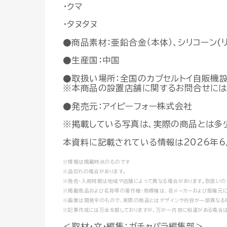
・クマ
・タヌタヌ
●商品素材：亜鉛合金（本体）、シリコーン(リ
●生産国：中国
●取扱い場所：全国のカプセルトイ自販機
※本商品の設置店舗に関するお問合せには
●発売元：アイピーフォー株式会社
※掲載している写真は、実際の商品とは
本資料に記載されている情報は2026年6
※情報は掲載時点のものです
※品切れの場合があります。
※発売・入荷時期は地域や店舗によって異なる場合があります。取扱いの
※掲載商品および名称等の著作権・商標権は、各メーカーおよび版権元に
※画像は開発中のもので、実際の商品とはデザインや内容が一部異なる
※記事作成には万全を期しておりますが、万が一内容に相違がある場合は
＜取材・文・編集：ガチャパラ編集部＞