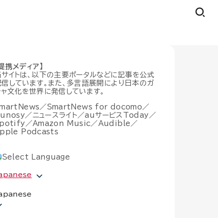
【提携メディア】
当サイトは、以下の主要ポータルなどに記事を公式
配信しています。また、多言語展開により日本のガ
チャ文化を世界に発信しています。
martNews／SmartNews for docomo／
Gunosy／ニュースライト／auサービスToday／
potify／Amazon Music／Audible／
pple Podcasts
Select Language
apanese
apanese