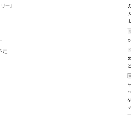
p
ー
予定
『