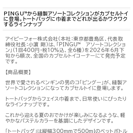
PINGU™から縫製アソートコレクションがカプセルトイ
Powered by 
GliaStudios
に登場。トートバッグに巾着までどれが出るかワクワク
するラインナップ
アイピーフォー株式会社（本社：東京都豊島区、代表取
締役社長：小濵 剛）は、「PINGU™ アソートコレクショ
ン」（1回400円・税10%込、全6種）を2026年6月下
旬から順次、全国のカプセルトイコーナーにて発売予定
です。
【商品概要】
世界で愛されるペンギンの男のコ「ピングー」が、縫製ア
ソートコレクションになってカプセルトイに登場します。
トートバッグからフェイス巾着まで、日常使いにぴったり
なラインナップです。
これから迎える夏のおでかけが楽しみになるような、軽
やかなパステルカラーを基調にしたデザインです。
「トートバッグ」は縦幅300mmで500mlのペットボトル