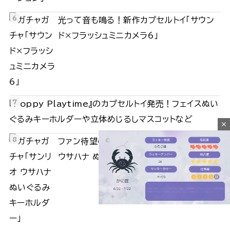
光って音も鳴る！新作カプセルトイ「サウン
ド×フラッシュミニカメラ6」
『Poppy Playtime』のカプセルトイ発売！フェイスぬい
ぐるみキーホルダーや立体めじるしマスコットなど
close
ファン待望の再販！カプセルトイ「サンリオ
ウサハナ ぬいぐるみキーホルダー」