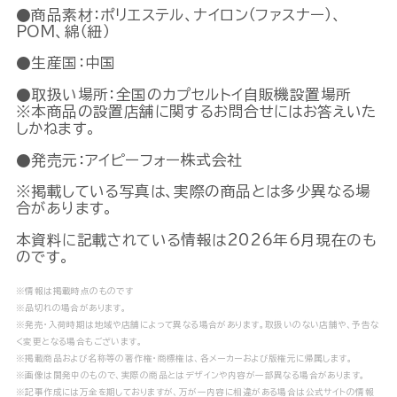
●商品素材：ポリエステル、ナイロン（ファスナー）､
POM、綿（紐）
●生産国：中国
●取扱い場所：全国のカプセルトイ自販機設置場所
※本商品の設置店舗に関するお問合せにはお答えいた
しかねます。
●発売元：アイピーフォー株式会社
※掲載している写真は、実際の商品とは多少異なる場
合があります。
本資料に記載されている情報は2026年6月現在のも
のです。
※情報は掲載時点のものです
※品切れの場合があります。
※発売・入荷時期は地域や店舗によって異なる場合があります。取扱いのない店舗や、予告な
く変更となる場合もございます。
※掲載商品および名称等の著作権・商標権は、各メーカーおよび版権元に帰属します。
※画像は開発中のもので、実際の商品とはデザインや内容が一部異なる場合があります。
※記事作成には万全を期しておりますが、万が一内容に相違がある場合は公式サイトの情報