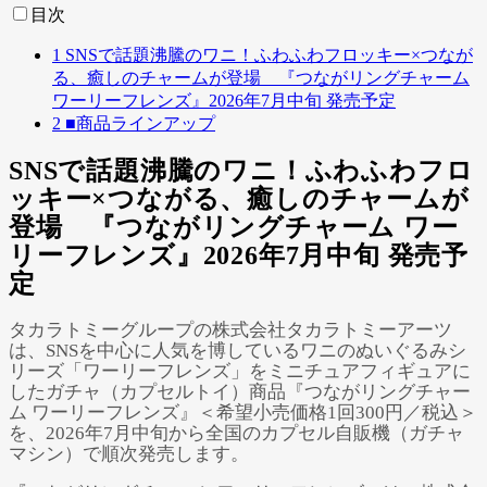
Powered by 
GliaStudios
目次
1
SNSで話題沸騰のワニ！ふわふわフロッキー×つなが
る、癒しのチャームが登場 『つながリングチャーム
ワーリーフレンズ』2026年7月中旬 発売予定
2
■商品ラインアップ
SNSで話題沸騰のワニ！ふわふわフロ
ッキー×つながる、癒しのチャームが
登場 『つながリングチャーム ワー
リーフレンズ』2026年7月中旬 発売予
定
タカラトミーグループの株式会社タカラトミーアーツ
は、SNSを中心に人気を博しているワニのぬいぐるみシ
リーズ「ワーリーフレンズ」をミニチュアフィギュアに
したガチャ（カプセルトイ）商品『つながリングチャー
ム ワーリーフレンズ』＜希望小売価格1回300円／税込＞
を、2026年7月中旬から全国のカプセル自販機（ガチャ
マシン）で順次発売します。