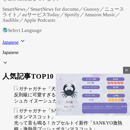
SmartNews／SmartNews for docomo／Gunosy／ニュース
ライト／auサービスToday／Spotify／Amazon Music／
Audible／Apple Podcasts
Select Language
Japanese
Japanese
close
人気記事TOP10
反則級に可愛すぎる！新作カプセルトイ「犬のバブー
シュカ イヌーシュカ」
光って音も鳴る！カプセルトイ新作「SANKYO激熱
柄・激熱音プッシュボタンマスコット」