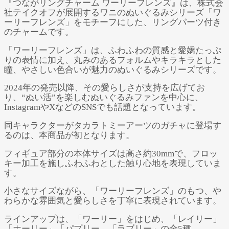
『つながリングチャーム ワーリーフレンズ』は、株式会
社テイクオフが展開するワニのぬいぐるみシリーズ「ワ
ーリーフレンズ」をモチーフにした、リングパーツ付き
のチャームです。
「ワーリーフレンズ」は、ふわふわの質感と愛嬌たっぷ
りの表情に加え、丸みのあるフォルムやキラキラとした
瞳、やさしい色合いが魅力のぬいぐるみシリーズです。
2024年の発売以降、その愛らしさが支持を広げてお
り、“ぬい活”を楽しむぬいぐるみファンを中心に、
InstagramやXなどのSNSでも話題となっています。
同キャラクターがタカラトミーアーツのガチャに登場す
るのは、本商品が初となります。
フィギュア部分の本体サイズは高さ約30mmで、フロッ
キー加工を施しふわふわとした触り心地を表現していま
す。
小さなサイズながら、「ワーリーフレンズ」のもつ、や
わらかな雰囲気と愛らしさを丁寧に表現されています。
ラインアップは、「ワーリー」をはじめ、「レイリー」
「ホーリー」「パプリー」「ラブリー」の全5種。