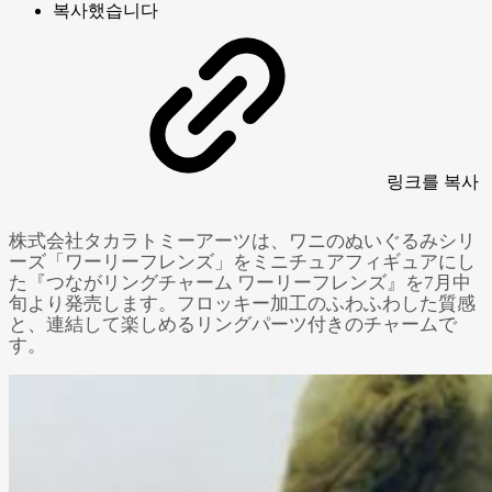
복사했습니다
링크
를 복사
株式会社タカラトミーアーツは、ワニのぬいぐるみシリ
ーズ「ワーリーフレンズ」をミニチュアフィギュアにし
た『つながリングチャーム ワーリーフレンズ』を7月中
旬より発売します。フロッキー加工のふわふわした質感
と、連結して楽しめるリングパーツ付きのチャームで
す。
Powered by 
GliaStudios