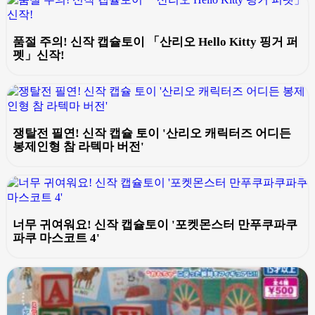
품절 주의! 신작 캡슐토이 「산리오 Hello Kitty 핑거 퍼
펫」신작!
쟁탈전 필연! 신작 캡슐 토이 '산리오 캐릭터즈 어디든
봉제인형 참 라텍마 버전'
너무 귀여워요! 신작 캡슐토이 '포켓몬스터 만푸쿠파쿠
파쿠 마스코트 4'