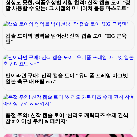
상상도 못한, 식품위생법 시험 합격! 신작 캡슐 토이 "정
말 사용할 수 있는! 그 시절의 미니어처 물통 마스코트"
캡슐 토이의 영역을 넘어선! 신작 캡슐 토이 "HG 근육
맨"
팬이라면 구매! 신작 캡슐 토이 "유니폼 프레임 마그넷
일본 축구 대표팀 ver."
품절 주의! 신작 캡슐 토이 ‘산리오 캐릭터즈 수제 간식
참 # 아이싱 쿠키 & 패키지’