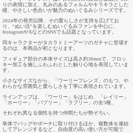
りの表情に加え、丸みのあるフォルムやキラキラとした
瞳、やさしい色合いが魅力のぬいぐるみシリーズです。
2024年の発売以降、その愛らしさが支持を広げてお
り、“ぬい活”を楽しむぬいぐるみファンを中心に、
InstagramやXなどのSNSでも話題となっています。
同キャラクターがタカラトミーアーツのガチャに登場す
るのは、本商品が初となります。
フィギュア部分の本体サイズは高さ約30mmで、フロッ
キー加工を施しふわふわとした触り心地を表現していま
す。
小さなサイズながら、「ワーリーフレンズ」のもつ、や
わらかな雰囲気と愛らしさを丁寧に表現されています。
ラインアップは、「ワーリー」をはじめ、「レイリー」
「ホーリー」「パプリー」「ラブリー」の全5種。
それぞれ異なる個性を持つ仲間たちが勢ぞろい。
単体でバッグやポーチに取り付けるほか、複数体を連結
してアレンジするなど、自由度の高い使い方が可能で