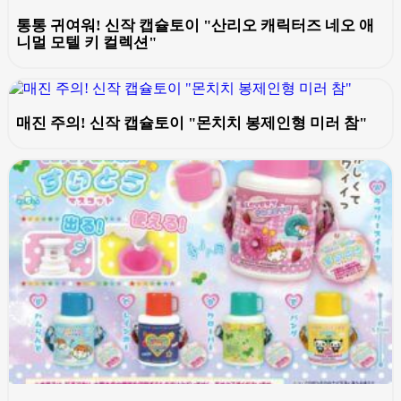
통통 귀여워! 신작 캡슐토이 "산리오 캐릭터즈 네오 애
니멀 모텔 키 컬렉션"
매진 주의! 신작 캡슐토이 "몬치치 봉제인형 미러 참"