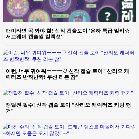
팬이라면 꼭 봐야 할! 신작 캡슐토이 '은하 특급 밀키☆
서브웨이 캡슐씰 컬렉션'
이런, 너무 귀여워ーーー♡ 신작 캡슐 토이 "산리오 캐
릭터즈 반짝반짝! 쿠션 리본 참"
쟁탈전 필수! 신작 캡슐 토이 "산리오 캐릭터즈 키링 행
거"