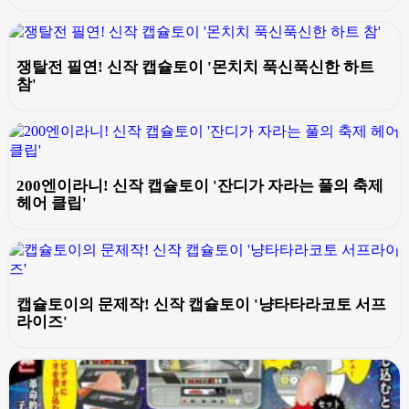
쟁탈전 필연! 신작 캡슐토이 '몬치치 푹신푹신한 하트
참'
200엔이라니! 신작 캡슐토이 '잔디가 자라는 풀의 축제
헤어 클립'
캡슐토이의 문제작! 신작 캡슐토이 '냥타타라코토 서프
라이즈'