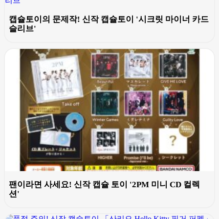
캡슐토이의 문제작! 신작 캡슐토이 '시크릿 마이너 카드
슬리브'
팬이라면 사세요! 신작 캡슐 토이 '2PM 미니 CD 컬렉
션'