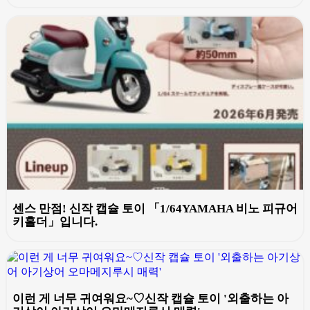
센스 만점! 신작 캡슐 토이 「1/64YAMAHA 비노 피규어
키홀더」입니다.
이런 게 너무 귀여워요~♡신작 캡슐 토이 '외출하는 아