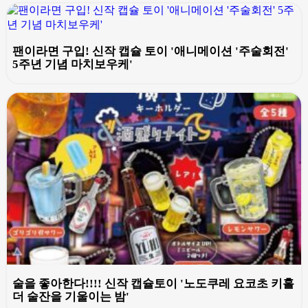
팬이라면 구입! 신작 캡슐 토이 '애니메이션 '주술회전'
5주년 기념 마치보우케'
술을 좋아한다!!!! 신작 캡슐토이 '노도쿠레 요코초 키홀
더 술잔을 기울이는 밤'