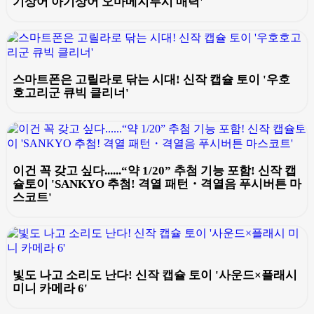
기상어 아기상어 오마메지루시 매력'
스마트폰은 고릴라로 닦는 시대! 신작 캡슐 토이 '우호
호고리군 큐빅 클리너'
이건 꼭 갖고 싶다......“약 1/20” 추첨 기능 포함! 신작 캡
슐토이 'SANKYO 추첨! 격열 패턴・격열음 푸시버튼 마
스코트'
빛도 나고 소리도 난다! 신작 캡슐 토이 '사운드×플래시
미니 카메라 6'