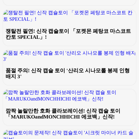
쟁탈전 필연! 신작 캡슐토이 「포켓몬 페탕코 마스코트
칸토 SPECIAL」!
품절 주의! 신작 캡슐 토이 '산리오 시나모롤 봉제 인형
배지 3'
깜짝 놀랄만한 호화 콜라보레이션! 신작 캡슐 토이
「MARUKOandMONCHHICHI 에코백」신작!