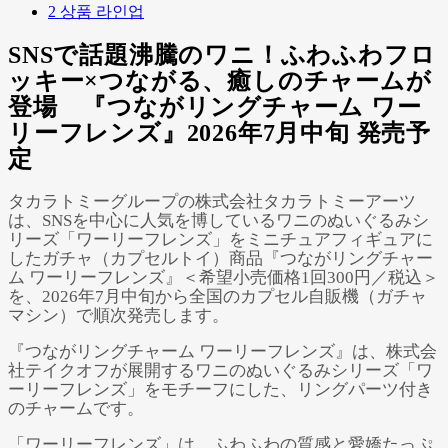
2
상품 라인업
SNSで話題沸騰のワニ！ふわふわフロ
ッキー×つながる、癒しのチャームが
登場 『つながリングチャーム ワー
リーフレンズ』2026年7月中旬 発売予
定
タカラトミーグループの株式会社タカラトミーアーツ
は、SNSを中心に人気を博しているワニのぬいぐるみシ
リーズ「ワーリーフレンズ」をミニチュアフィギュアに
したガチャ（カプセルトイ）商品『つながリングチャー
ム ワーリーフレンズ』＜希望小売価格1回300円／税込＞
を、2026年7月中旬から全国のカプセル自販機（ガチャ
マシン）で順次発売します。
『つながリングチャーム ワーリーフレンズ』は、株式会
社テイクオフが展開するワニのぬいぐるみシリーズ「ワ
ーリーフレンズ」をモチーフにした、リングパーツ付き
のチャームです。
「ワーリーフレンズ」は、ふわふわの質感と愛嬌たっぷ