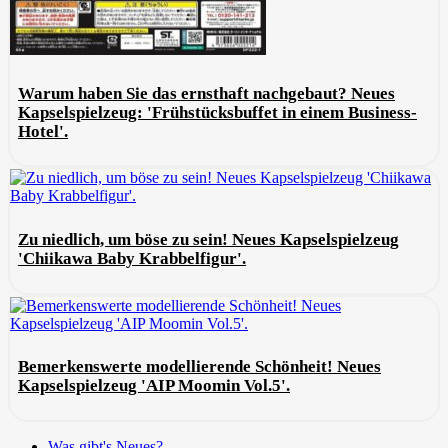
Warum haben Sie das ernsthaft nachgebaut? Neues
Kapselspielzeug: 'Frühstücksbuffet in einem Business-
Hotel'.
Zu niedlich, um böse zu sein! Neues Kapselspielzeug
'Chiikawa Baby Krabbelfigur'.
Bemerkenswerte modellierende Schönheit! Neues
Kapselspielzeug 'AIP Moomin Vol.5'.
Was gibt's Neues?