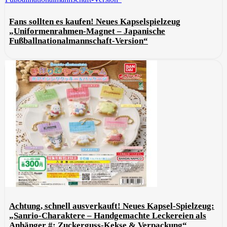
Fans sollten es kaufen! Neues Kapselspielzeug
„Uniformenrahmen-Magnet – Japanische
Fußballnationalmannschaft-Version“
Achtung, schnell ausverkauft! Neues Kapsel-Spielzeug:
„Sanrio-Charaktere – Handgemachte Leckereien als
Anhänger #: Zuckerguss-Kekse & Verpackung“