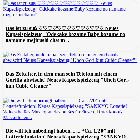
Das ist zu süß ♡♡♡♡♡♡♡♡♡♡♡♡♡♡ Neues
Kapselspielzeug "Odekake kozame Baby kozame no
namame mejirushi charm".
Das Zeitalter, in dem man sein Telefon mit einem
Gorilla abwischt! Neues Kapselspielzeug "Uhoh Gori-
kun Cubic Cleaner".
Die will ich unbedingt haben. ...... “Ca. 1/20” mit
Lotteriefunktion! Neues Kapselspielzeug "SANKYO