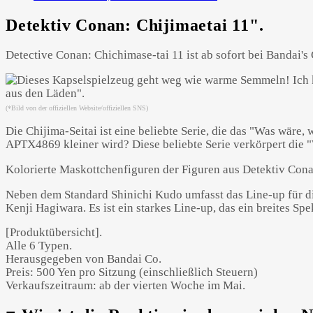
Detektiv Conan: Chijimaetai 11".
Detective Conan: Chichimase-tai 11 ist ab sofort bei Bandai's
(*Bild von der offiziellen Website/offiziellen SNS)
Die Chijima-Seitai ist eine beliebte Serie, die das "Was wär
APTX4869 kleiner wird? Diese beliebte Serie verkörpert die
Kolorierte Maskottchenfiguren der Figuren aus Detektiv Cona
Neben dem Standard Shinichi Kudo umfasst das Line-up für d
Kenji Hagiwara. Es ist ein starkes Line-up, das ein breites S
[Produktübersicht].
Alle 6 Typen.
Herausgegeben von Bandai Co.
Preis: 500 Yen pro Sitzung (einschließlich Steuern)
Verkaufszeitraum: ab der vierten Woche im Mai.