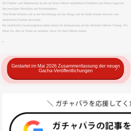
Die Urheber- und Markenrechte an den auf dieser Website aufgeführten Produkten und Namen liegen bei
den jeweiligen Herstellern und Rechteinhabern.
*Die Bilder befinden sich in der Entwicklung und das Design und der Inhalt können teilweise vom
tatsächlichen Produkt abweichen.
Bei inhaltlichen Unstimmigkeiten haben jedoch die Informationen auf der offiziellen Website Vorrang. Wir
bitten Sie, dies im Voraus zu verstehen, bevor Sie diese Website nutzen.
.
Gestartet im Mai 2026 Zusammenfassung der neuen
Gacha-Veröffentlichungen