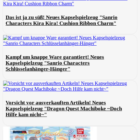
Das ist ja zu süß! Neues Kapselspielzeug "Sanrio
Characters Kira Kira! Cushion Ribbon Charm"
Kampf um knappe Ware garantiert! Neues
Kapselspielzeug "Sanrio Characters
Schlüsselanhänger-Hänger"
Vorsicht vor ausverkauften Artikeln! Neues
Kapselspielzeug "Dragon Quest Machiboke ~Doch
Hilfe kam nicht~"