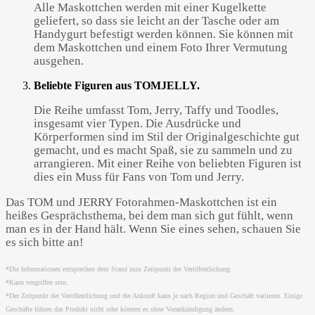
Alle Maskottchen werden mit einer Kugelkette
geliefert, so dass sie leicht an der Tasche oder am
Handygurt befestigt werden können. Sie können mit
dem Maskottchen und einem Foto Ihrer Vermutung
ausgehen.
Beliebte Figuren aus TOMJELLY.
Die Reihe umfasst Tom, Jerry, Taffy und Toodles,
insgesamt vier Typen. Die Ausdrücke und
Körperformen sind im Stil der Originalgeschichte gut
gemacht, und es macht Spaß, sie zu sammeln und zu
arrangieren. Mit einer Reihe von beliebten Figuren ist
dies ein Muss für Fans von Tom und Jerry.
Das TOM und JERRY Fotorahmen-Maskottchen ist ein
heißes Gesprächsthema, bei dem man sich gut fühlt, wenn
man es in der Hand hält. Wenn Sie eines sehen, schauen Sie
es sich bitte an!
*Die Informationen entsprechen dem Stand zum Zeitpunkt der Veröffentlichung.
*Kann vergriffen sein.
*Der Zeitpunkt der Veröffentlichung und der Ankunft kann je nach Region und Geschäft variieren. Einige
Geschäfte führen das Produkt nicht oder können es ohne Vorankündigung ändern.