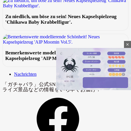
Zu niedlich, um böse zu sein! Neues Kapselspielzeug
'Chiikawa Baby Krabbelfigur'.
close
Bemerkenswerte modellierende Schönheit! Neues
Kapselspielzeug 'AIP Moomin Vol.5'.
Nachrichten
Mute