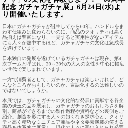
Powered by 
GliaStudios
記念 ガチャガチャ展」6月24日(水)よ
り開催いたします。
日本にガチャガチャが誕生してから60年。ハンドルをま
わす仕組みは変わらないのに、商品のクオリティは高く
品揃えは豊富になり、一見すると実用性がないアイテム
にも人々が熱中するほど、ガチャガチャの文化は急成長
を遂げています。
日本独自の発展を遂げているガチャガチャは現在、第4
次ブームと呼ばれ、20～30代の大人の女性を中心に幅広
い世代で楽しまれています。
一方で消費者として、ガチャガチャは楽しいけれど、ど
んなところがおもしろいのか、言語化するのは難しいの
ではないでしょうか。
本展では、ガチャガチャの文化的な発展に貢献する各企
業の珠玉の品を展示し、ガチャガチャのおもしろさを解
剖。商品ができるまでの製作過程や資料などの裏側もご
紹介。創造を形にする人々の飽くなき探求心と、クオリ
ティ高く精巧なミニチュア商品やネタ要素満載の笑える
商品を体系的に展示し、現代の人々に受け入れられ必要