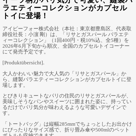
イーツ柄がパリ気分で可愛い、縫製バ
Powered by 
GliaStudios
ラエティーコレクションがカプセル
トイに登場！
アイピーフォー株式会社（本社：東京都豊島区、代表取
締役社長：小濵 剛）は、「リサとガスパール バラエテ
ィーコレクション」（1回400円・税10%込、全5種）を
2026年6月下旬から順次、全国のカプセルトイコーナー
にて発売予定です。
[Produktübersicht].
大人かわいい魅力で大人気の「リサとガスパール」か
ら、縫製バラエティーコレクションがカプセルトイに登
場します。
とびきりキュートなパリの住民のリサとガスパールが、
美味しそうなパンやスイーツに囲まれた姿に、持ってい
るだけでパリ気分が味わえるような可愛いデザインで
す。
「トートバッグ」は縦幅285mmでちょっとしたお出かけ
にぴったりなサイズ感で、折り畳み傘や500mlのペット
ボトルも収納できます。