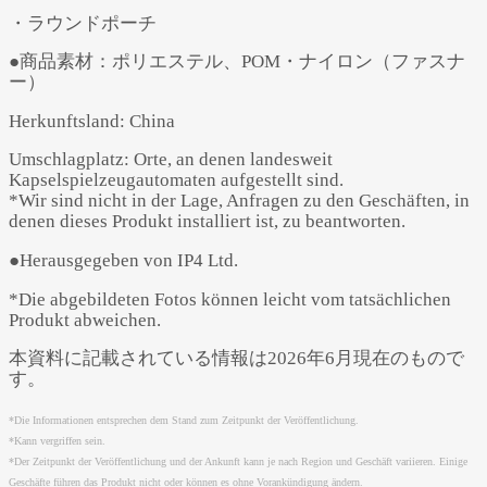
・ラウンドポーチ
●商品素材：ポリエステル、POM・ナイロン（ファスナ
ー）
Herkunftsland: China
Umschlagplatz: Orte, an denen landesweit
Kapselspielzeugautomaten aufgestellt sind.
*Wir sind nicht in der Lage, Anfragen zu den Geschäften, in
denen dieses Produkt installiert ist, zu beantworten.
●Herausgegeben von IP4 Ltd.
*Die abgebildeten Fotos können leicht vom tatsächlichen
Produkt abweichen.
本資料に記載されている情報は2026年6月現在のもので
す。
*Die Informationen entsprechen dem Stand zum Zeitpunkt der Veröffentlichung.
*Kann vergriffen sein.
*Der Zeitpunkt der Veröffentlichung und der Ankunft kann je nach Region und Geschäft variieren. Einige
Geschäfte führen das Produkt nicht oder können es ohne Vorankündigung ändern.