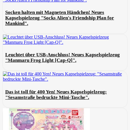
Socken halten mit Magneten Händchen! Neues
Kapselspielzeug "Socks Alien's Friendship Plan for
Mankind".
Leuchtet über USB-Anschluss! Neues Kapselspielzeug
"Manmaru Frog Light [Cap-Q]".
Das ist toll für 400 Yen! Neues Kapselspielzeug:
"Sesamstraße bedruckte Mini-Tasche".