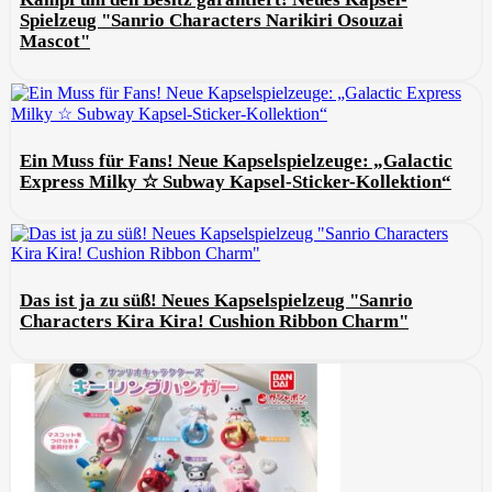
Spielzeug "Sanrio Characters Narikiri Osouzai
Mascot"
Ein Muss für Fans! Neue Kapselspielzeuge: „Galactic
Express Milky ☆ Subway Kapsel-Sticker-Kollektion“
Das ist ja zu süß! Neues Kapselspielzeug "Sanrio
Characters Kira Kira! Cushion Ribbon Charm"