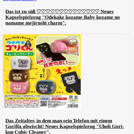
Das ist zu süß ♡♡♡♡♡♡♡♡♡♡♡♡♡♡ Neues
Kapselspielzeug "Odekake kozame Baby kozame no
namame mejirushi charm".
Das Zeitalter, in dem man sein Telefon mit einem
Gorilla abwischt! Neues Kapselspielzeug "Uhoh Gori-
kun Cubic Cleaner".