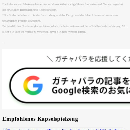
Die Urheber- und Markenrechte an den auf dieser Website aufgeführten Produkten und Namen liegen bei
den jeweiligen Herstellern und Rechteinhabern.
*Die Bilder befinden sich in der Entwicklung und das Design und der Inhalt können teilweise vom
tatsächlichen Produkt abweichen.
Bei inhaltlichen Unstimmigkeiten haben jedoch die Informationen auf der offiziellen Website Vorrang. Wir
bitten Sie, dies im Voraus zu verstehen, bevor Sie diese Website nutzen.
.
Empfohlenes Kapselspielzeug