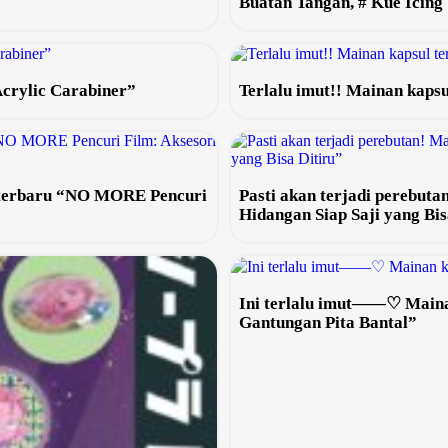
Buatan Tangan, # Kue Icin
Acrylic Carabiner”
Terlalu imut!! Mainan kaps
l terbaru “NO MORE Pencuri
Pasti akan terjadi perebut
Hidangan Siap Saji yang Bis
Ini terlalu imut——♡ Mainan
Gantungan Pita Bantal”