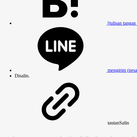
[tulisan tangan 
mengirim (pesan
Disalin.
tautan
Salin