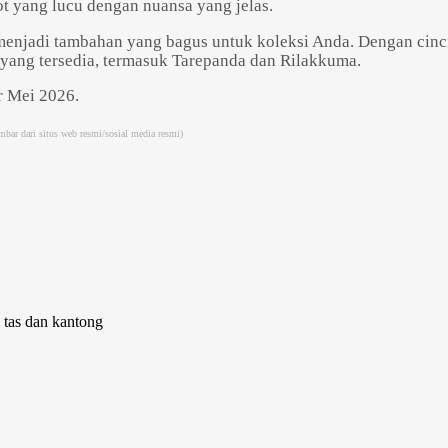
ot yang lucu dengan nuansa yang jelas.
 menjadi tambahan yang bagus untuk koleksi Anda. Dengan cinci
s yang tersedia, termasuk Tarepanda dan Rilakkuma.
r Mei 2026.
bar dari situs web resmi/sosial media resmi)
Powered by 
GliaStudios
 tas dan kantong