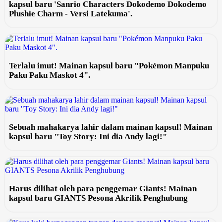
kapsul baru 'Sanrio Characters Dokodemo Dokodemo
Plushie Charm - Versi Latekuma'.
Terlalu imut! Mainan kapsul baru "Pokémon Manpuku
Paku Paku Maskot 4".
Sebuah mahakarya lahir dalam mainan kapsul! Mainan
kapsul baru "Toy Story: Ini dia Andy lagi!"
Harus dilihat oleh para penggemar Giants! Mainan
kapsul baru GIANTS Pesona Akrilik Penghubung