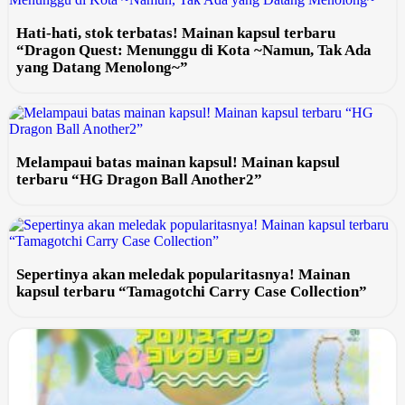
Hati-hati, stok terbatas! Mainan kapsul terbaru
“Dragon Quest: Menunggu di Kota ~Namun, Tak Ada
yang Datang Menolong~”
Melampaui batas mainan kapsul! Mainan kapsul
terbaru “HG Dragon Ball Another2”
Sepertinya akan meledak popularitasnya! Mainan
kapsul terbaru “Tamagotchi Carry Case Collection”