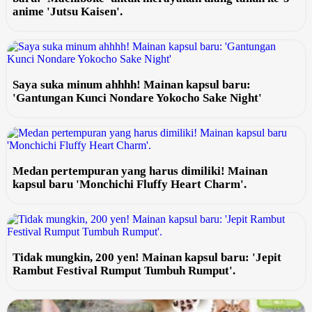
anime 'Jutsu Kaisen'.
Saya suka minum ahhhh! Mainan kapsul baru:
'Gantungan Kunci Nondare Yokocho Sake Night'
Medan pertempuran yang harus dimiliki! Mainan
kapsul baru 'Monchichi Fluffy Heart Charm'.
Tidak mungkin, 200 yen! Mainan kapsul baru: 'Jepit
Rambut Festival Rumput Tumbuh Rumput'.