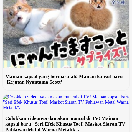
Mainan kapsul yang bermasalah! Mainan kapsul baru
'Kejutan Nyantama Scott'
Colokkan videonya dan akan muncul di TV! Mainan
kapsul baru "Seri Efek Khusus Toei! Maskot Siaran TV
Pahlawan Metal Warna Metalik".