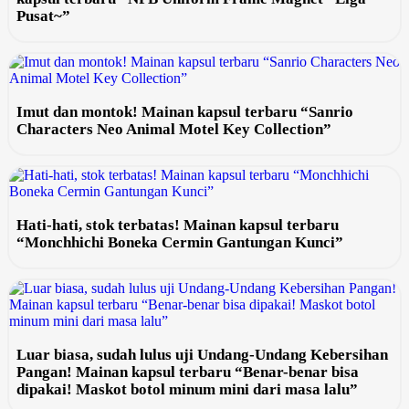
Pusat~”
Imut dan montok! Mainan kapsul terbaru “Sanrio
Characters Neo Animal Motel Key Collection”
Hati-hati, stok terbatas! Mainan kapsul terbaru
“Monchhichi Boneka Cermin Gantungan Kunci”
Luar biasa, sudah lulus uji Undang-Undang Kebersihan
Pangan! Mainan kapsul terbaru “Benar-benar bisa
dipakai! Maskot botol minum mini dari masa lalu”