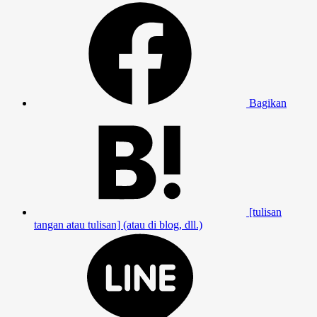
Bagikan
[tulisan
tangan atau tulisan] (atau di blog, dll.)