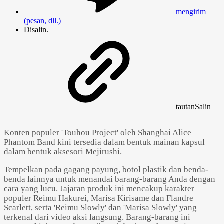
mengirim
(pesan, dll.)
Disalin.
tautan
Salin
Konten populer 'Touhou Project' oleh Shanghai Alice
Phantom Band kini tersedia dalam bentuk mainan kapsul
dalam bentuk aksesori Mejirushi.
Tempelkan pada gagang payung, botol plastik dan benda-
benda lainnya untuk menandai barang-barang Anda dengan
cara yang lucu. Jajaran produk ini mencakup karakter
populer Reimu Hakurei, Marisa Kirisame dan Flandre
Scarlett, serta 'Reimu Slowly' dan 'Marisa Slowly' yang
terkenal dari video aksi langsung. Barang-barang ini
Powered by 
GliaStudios