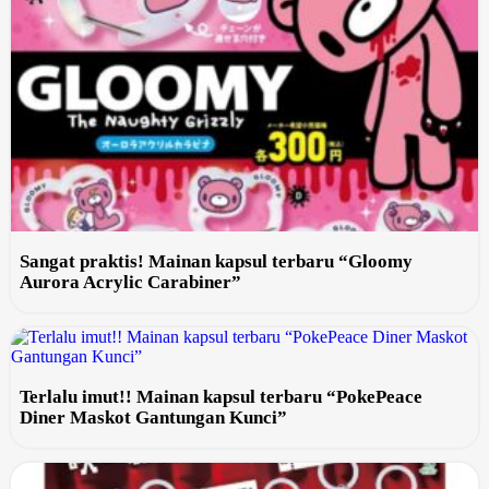
Sangat praktis! Mainan kapsul terbaru “Gloomy
Aurora Acrylic Carabiner”
Terlalu imut!! Mainan kapsul terbaru “PokePeace
Diner Maskot Gantungan Kunci”