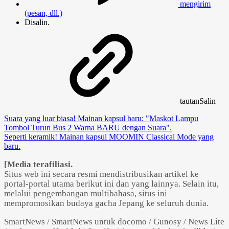
mengirim
(pesan, dll.)
Disalin.
tautan
Salin
Suara yang luar biasa! Mainan kapsul baru: "Maskot Lampu
Tombol Turun Bus 2 Warna BARU dengan Suara".
Seperti keramik! Mainan kapsul MOOMIN Classical Mode yang
baru.
[Media terafiliasi.
Situs web ini secara resmi mendistribusikan artikel ke
portal-portal utama berikut ini dan yang lainnya. Selain itu,
melalui pengembangan multibahasa, situs ini
mempromosikan budaya gacha Jepang ke seluruh dunia.
SmartNews / SmartNews untuk docomo / Gunosy / News Lite