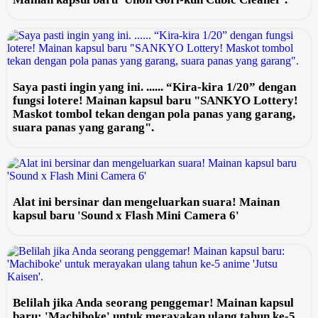
Saya pasti ingin yang ini. ...... “Kira-kira 1/20” dengan
fungsi lotere! Mainan kapsul baru "SANKYO Lottery!
Maskot tombol tekan dengan pola panas yang garang,
suara panas yang garang".
Alat ini bersinar dan mengeluarkan suara! Mainan
kapsul baru 'Sound x Flash Mini Camera 6'
Belilah jika Anda seorang penggemar! Mainan kapsul
baru: 'Machiboke' untuk merayakan ulang tahun ke-5