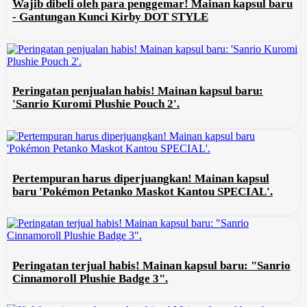
Wajib dibeli oleh para penggemar! Mainan kapsul baru
- Gantungan Kunci Kirby DOT STYLE
Peringatan penjualan habis! Mainan kapsul baru:
'Sanrio Kuromi Plushie Pouch 2'.
Pertempuran harus diperjuangkan! Mainan kapsul
baru 'Pokémon Petanko Maskot Kantou SPECIAL'.
Peringatan terjual habis! Mainan kapsul baru: "Sanrio
Cinnamoroll Plushie Badge 3".