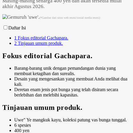
Masing-masing seharga 400 yen dan akan tersedia mulai
akhir Agustus 2026.
(*Gambar dari situs web resmi/sosial media resmi)
Daftar Isi
1
Fokus editorial Gachapara.
2
Tinjauan umum produk.
Fokus editorial Gachapara.
Barang-barang unik dengan pemandangan dunia yang
membuat ketagihan dan surealis.
Desain yang mengesankan yang membuat Anda melihat dua
kali.
Deretan enam jenis pot bunga yang telah disiram secara
berlebihan dan melebihi kapasitas.
Tinjauan umum produk.
Uwe" Ye mangkuk kayu, koleksi patung vas bunga tunggal.
6 spesies
400 yen