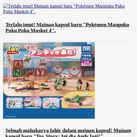
Terlalu imut! Mainan kapsul baru "Pokémon Manpuku
Paku Paku Maskot 4".
Sebuah mahakarya lahir dalam mainan kapsul! Mainan
kapsul baru "Toy Story: Ini dia Andy lagi!"