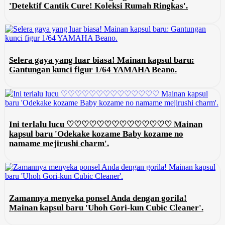
'Detektif Cantik Cure! Koleksi Rumah Ringkas'.
Selera gaya yang luar biasa! Mainan kapsul baru:
Gantungan kunci figur 1/64 YAMAHA Beano.
Ini terlalu lucu ♡♡♡♡♡♡♡♡♡♡♡♡♡♡ Mainan
kapsul baru 'Odekake kozame Baby kozame no
namame mejirushi charm'.
Zamannya menyeka ponsel Anda dengan gorila!
Mainan kapsul baru 'Uhoh Gori-kun Cubic Cleaner'.