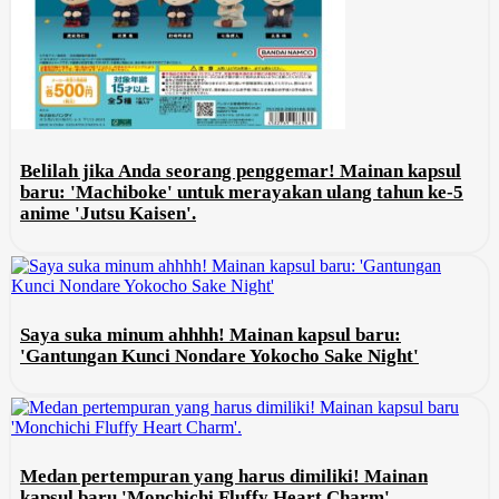
Belilah jika Anda seorang penggemar! Mainan kapsul
baru: 'Machiboke' untuk merayakan ulang tahun ke-5
anime 'Jutsu Kaisen'.
Saya suka minum ahhhh! Mainan kapsul baru:
'Gantungan Kunci Nondare Yokocho Sake Night'
Medan pertempuran yang harus dimiliki! Mainan
kapsul baru 'Monchichi Fluffy Heart Charm'.