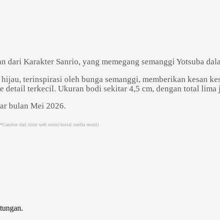
gan dari Karakter Sanrio, yang memegang semanggi Yotsuba dal
hijau, terinspirasi oleh bunga semanggi, memberikan kesan kes
tail terkecil. Ukuran bodi sekitar 4,5 cm, dengan total lima 
ar bulan Mei 2026.
(*Gambar dari situs web resmi/sosial media resmi)
Powered by 
GliaStudios
tungan.