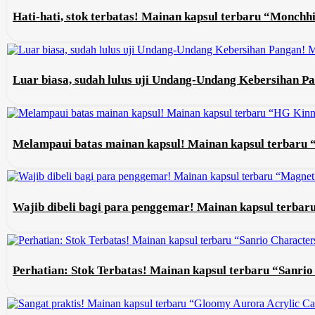
Hati-hati, stok terbatas! Mainan kapsul terbaru “Monch
Luar biasa, sudah lulus uji Undang-Undang Kebersihan Pa
Melampaui batas mainan kapsul! Mainan kapsul terbaru
Wajib dibeli bagi para penggemar! Mainan kapsul terba
Perhatian: Stok Terbatas! Mainan kapsul terbaru “Sanri