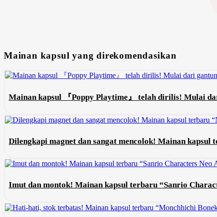
Mainan kapsul yang direkomendasikan
Mainan kapsul 『Poppy Playtime』 telah dirilis! Mulai dar
Dilengkapi magnet dan sangat mencolok! Mainan kapsul
Imut dan montok! Mainan kapsul terbaru “Sanrio Charac