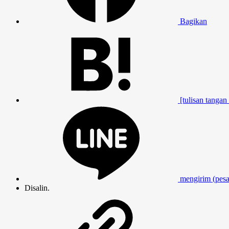
Bagikan
[tulisan tangan 
mengirim (pesan
Disalin.