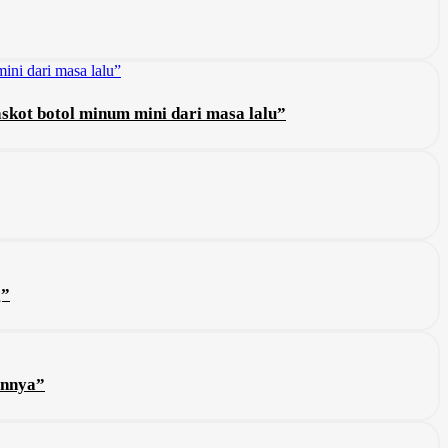
skot botol minum mini dari masa lalu”
g”
annya”