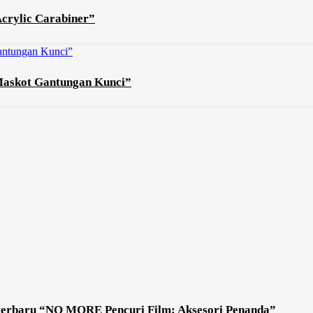
Acrylic Carabiner”
 Maskot Gantungan Kunci”
 terbaru “NO MORE Pencuri Film: Aksesori Penanda”