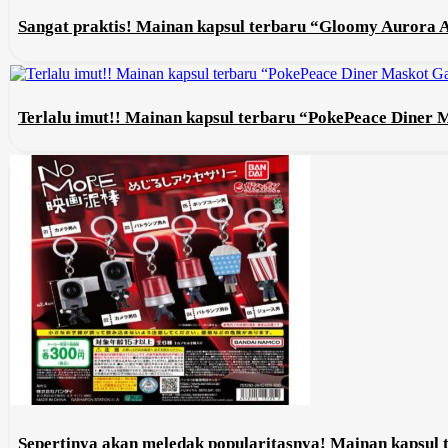
Sangat praktis! Mainan kapsul terbaru “Gloomy Aurora 
Terlalu imut!! Mainan kapsul terbaru “PokePeace Diner
Sepertinya akan meledak popularitasnya! Mainan kapsul