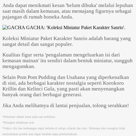
Anda dapat menikmati kesan 'belum dibuka' melalui lepuhan
saat masih dalam kemasan, atau memajang figurnya sebagai
pajangan di rumah boneka Anda.
Koleksi Miniatur Paket Karakter Sanrio adalah barang yang
sangat detail dan sangat populer.
Kualitas figur serta 'pengalaman mengeluarkan isi dari
kemasan mainan' itu sendiri dalam bentuk miniatur, sungguh
mengagumkan.
Selain Pom Pom Pudding dan Usahana yang diperkenalkan
di sini, ada berbagai karakter nostalgia seperti Korokoro
Krillin dan Kelinci Gula, yang pasti akan menyenangkan
banyak orang dari berbagai generasi.
Jika Anda melihatnya di lantai penjualan, tolong serahkan!
*Informasi adalah benar pada saat publikasi.
*Mungkin kehabisan stok.
*Waktu rilis dan kedatangan dapat berbeda di setiap wilayah dan toko. Beberapa toko mungkin tidak
menyediakan produk atau dapat berubah tanpa pemberitahuan.