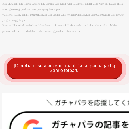
Hak cipta dan hak merek dagang atas produk dan nama yang tercantum dalam situs web ini adalah milik
masing-masing produsen dan pemegang hak cipta.
*Gambar sedang dalam pengembangan dan desain serta kontennya mungkin berbeda sebagian dari produk
yang sesungguhnya.
Namun, jika terjadi perbedaan dalam konten, informasi di situs web resmi akan diutamakan. Mohon
pahami hal ini terlebih dahulu sebelum menggunakan situs web ini.
.
[Diperbarui sesuai kebutuhan] Daftar gachagacha
Sanrio terbaru.