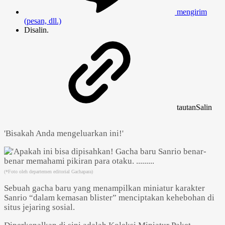
mengirim
(pesan, dll.)
Disalin.
tautan
Salin
'Bisakah Anda mengeluarkan ini!'
(*Foto oleh departemen editorial Gachapara)
Sebuah gacha baru yang menampilkan miniatur karakter
Sanrio “dalam kemasan blister” menciptakan kehebohan di
situs jejaring sosial.
Powered by 
GliaStudios