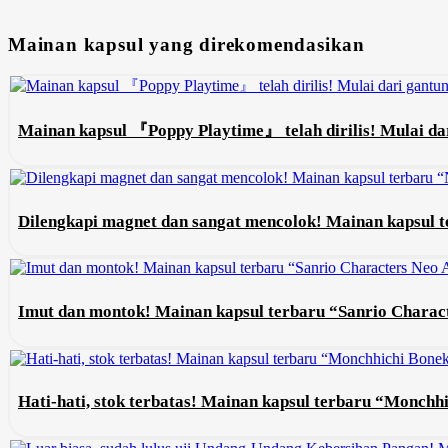
Mainan kapsul yang direkomendasikan
Mainan kapsul 『Poppy Playtime』 telah dirilis! Mulai dar
Dilengkapi magnet dan sangat mencolok! Mainan kapsul
Imut dan montok! Mainan kapsul terbaru “Sanrio Charac
Hati-hati, stok terbatas! Mainan kapsul terbaru “Monch