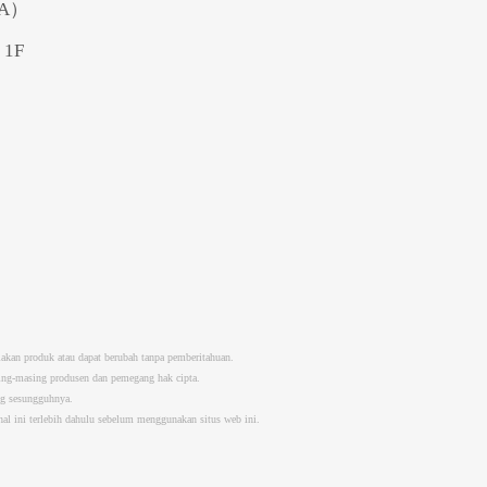
A）
1F
iakan produk atau dapat berubah tanpa pemberitahuan.
sing-masing produsen dan pemegang hak cipta.
ng sesungguhnya.
al ini terlebih dahulu sebelum menggunakan situs web ini.