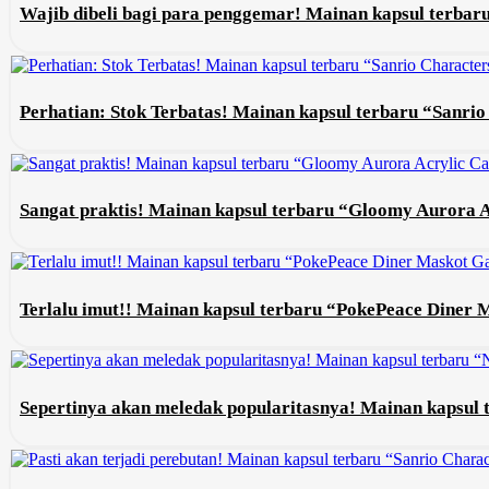
Wajib dibeli bagi para penggemar! Mainan kapsul terba
Perhatian: Stok Terbatas! Mainan kapsul terbaru “Sanri
Sangat praktis! Mainan kapsul terbaru “Gloomy Aurora 
Terlalu imut!! Mainan kapsul terbaru “PokePeace Diner
Sepertinya akan meledak popularitasnya! Mainan kapsul