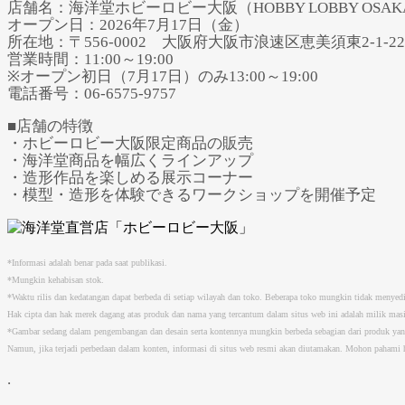
店舗名：海洋堂ホビーロビー大阪（HOBBY LOBBY OSAK
オープン日：2026年7月17日（金）
所在地：〒556-0002 大阪府大阪市浪速区恵美須東2-1-22 
営業時間：11:00～19:00
※オープン初日（7月17日）のみ13:00～19:00
電話番号：06-6575-9757
■店舗の特徴
・ホビーロビー大阪限定商品の販売
・海洋堂商品を幅広くラインアップ
・造形作品を楽しめる展示コーナー
・模型・造形を体験できるワークショップを開催予定
*Informasi adalah benar pada saat publikasi.
*Mungkin kehabisan stok.
*Waktu rilis dan kedatangan dapat berbeda di setiap wilayah dan toko. Beberapa toko mungkin tidak menyed
Hak cipta dan hak merek dagang atas produk dan nama yang tercantum dalam situs web ini adalah milik ma
*Gambar sedang dalam pengembangan dan desain serta kontennya mungkin berbeda sebagian dari produk ya
Namun, jika terjadi perbedaan dalam konten, informasi di situs web resmi akan diutamakan. Mohon pahami h
.