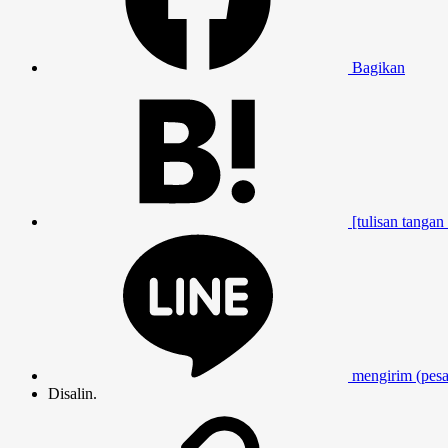
Bagikan
[tulisan tangan 
mengirim (pesan
Disalin.