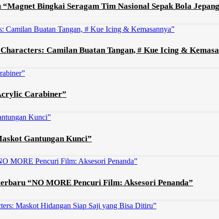
ru “Magnet Bingkai Seragam Tim Nasional Sepak Bola Jepan
o Characters: Camilan Buatan Tangan, # Kue Icing & Kemas
Acrylic Carabiner”
 Maskot Gantungan Kunci”
 terbaru “NO MORE Pencuri Film: Aksesori Penanda”