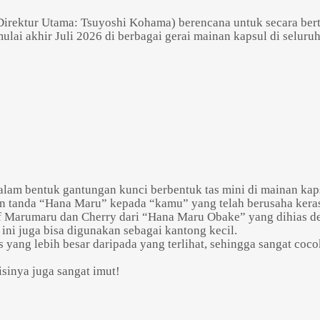
n Direktur Utama: Tsuyoshi Kohama) berencana untuk secara b
mulai akhir Juli 2026 di berbagai gerai mainan kapsul di seluru
Powered by 
GliaStudios
dalam bentuk gantungan kunci berbentuk tas mini di mainan kap
 tanda “Hana Maru” kepada “kamu” yang telah berusaha keras 
Marumaru dan Cherry dari “Hana Maru Obake” yang dihias de
 ini juga bisa digunakan sebagai kantong kecil.
as yang lebih besar daripada yang terlihat, sehingga sangat c
isinya juga sangat imut!