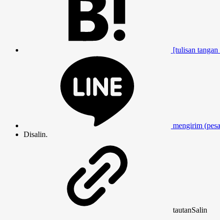
[tulisan tangan 
mengirim (pesan
Disalin.
tautan
Salin