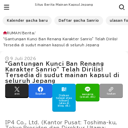
Situs Berita Mainan Kapsul Jepang
Kalender gacha baru
Daftar gacha Sanrio
ulasan f
RUMAH
Berita
“Gantungan Kunci Ban Renang Karakter Sanrio” Telah Dirilis!
Tersedia di sudut mainan kapsul di seluruh Jepang
9 Juli 2026
“Gantungan Kunci Ban Renang
Karakter Sanrio” Telah Dirilis!
Tersedia di sudut mainan kapsul di
seluruh Jepang
pos
Bagikan
tautan
mengirim
[tulisan
(pesan, dll.)
tangan atau
tulisan]
(atau di
blog, dll.)
IP4 Co., Ltd. (Kantor Pusat: Toshima-ku,
Tokyo,Presiden dan Direktur Utama: