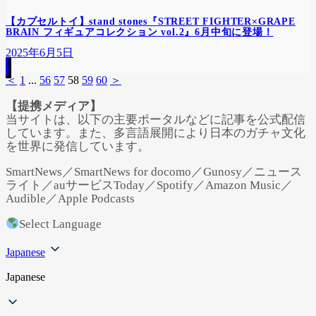
【カプセルトイ】stand stones『STREET FIGHTER×GRAPE
BRAIN フィギュアコレクション vol.2』6月中旬に登場！
2025年6月5日
＜
1
...
56
57
58
59
60
＞
【提携メディア】
当サイトは、以下の主要ポータルなどに記事を公式配信
しています。また、多言語展開により日本のガチャ文化
を世界に発信しています。
SmartNews／SmartNews for docomo／Gunosy／ニュース
ライト／auサービスToday／Spotify／Amazon Music／
Audible／Apple Podcasts
Select Language
Japanese
Japanese