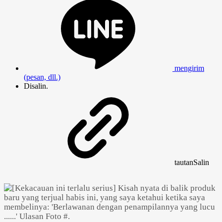
mengirim
(pesan, dll.)
Disalin.
tautan
Salin