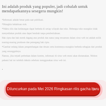
Ini adalah produk yang populer, jadi cobalah untuk
mendapatkannya sesegera mungkin!
*Informasi adalah benar pada saat publikasi.
*Mungkin kehabisan stok.
*Waktu rilis dan kedatangan dapat berbeda di setiap wilayah dan toko. Beberapa toko mungkin tidak
menyediakan produk atau dapat berubah tanpa pemberitahuan.
Hak cipta dan hak merek dagang atas produk dan nama yang tercantum dalam situs web ini adalah milik
masing-masing produsen dan pemegang hak cipta.
*Gambar sedang dalam pengembangan dan desain serta kontennya mungkin berbeda sebagian dari produk
yang sesungguhnya.
Namun, jika terjadi perbedaan dalam konten, informasi di situs web resmi akan diutamakan. Mohon
pahami hal ini terlebih dahulu sebelum menggunakan situs web ini.
.
Diluncurkan pada Mei 2026 Ringkasan rilis gacha baru