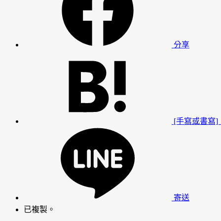
分享
[手寫或書寫
寄送
已複製。