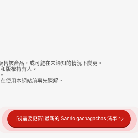
販售該產品，或可能在未通知的情況下變更。
商和版權持有人。
。
請在使用本網站前事先瞭解。
[視需要更新] 最新的 Sanrio gachagachas 清單。