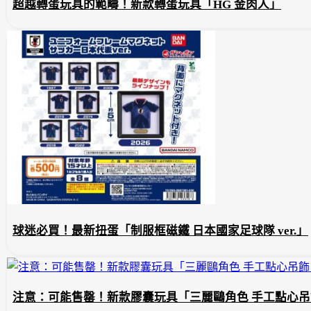
超越轉蛋玩具的範疇！新款轉蛋玩具「HG 金肉人」
球迷必買！最新扭蛋「制服框磁鐵 日本國家足球隊 ver.」
注意：可能售罄！新款膠囊玩具「三麗鷗角色 手工點心吊飾