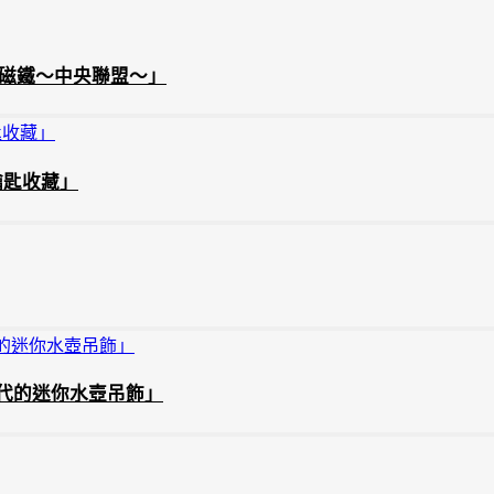
框磁鐵～中央聯盟～」
鑰匙收藏」
代的迷你水壺吊飾」