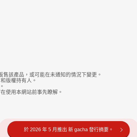
販售該產品，或可能在未通知的情況下變更。
商和版權持有人。
。
請在使用本網站前事先瞭解。
於 2026 年 5 月推出 新 gacha 發行摘要。