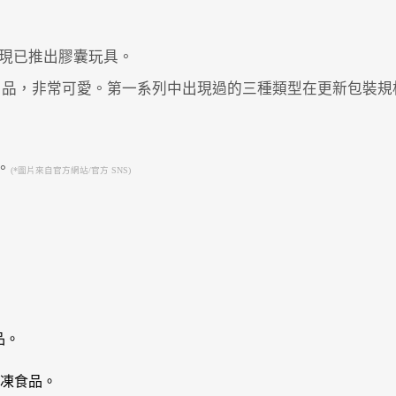
門產品，現已推出膠囊玩具。
用品，非常可愛。第一系列中出現過的三種類型在更新包裝規
(*圖片來自官方網站/官方 SNS)
Powered by 
GliaStudios
產品。
凍食品。