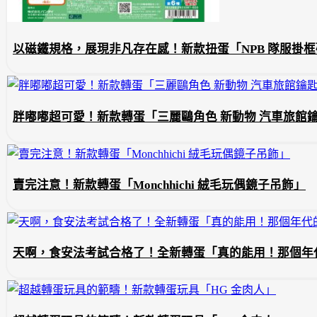
以磁鐵規格，展現非凡存在感！新款扭蛋「NPB 隊服掛
胖嘟嘟超可愛！新款轉蛋「三麗鷗角色 新動物 汽車旅館
賣完注意！新款轉蛋「Monchhichi 絨毛玩偶鏡子吊飾」
天啊，食安法考試合格了！全新轉蛋「真的能用！那個年