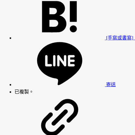
[手寫或書寫
寄送
已複製。