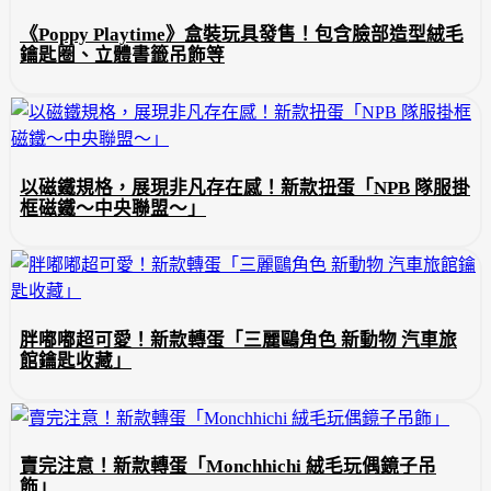
《Poppy Playtime》盒裝玩具發售！包含臉部造型絨毛
鑰匙圈、立體書籤吊飾等
以磁鐵規格，展現非凡存在感！新款扭蛋「NPB 隊服掛
框磁鐵～中央聯盟～」
胖嘟嘟超可愛！新款轉蛋「三麗鷗角色 新動物 汽車旅
館鑰匙收藏」
賣完注意！新款轉蛋「Monchhichi 絨毛玩偶鏡子吊
飾」