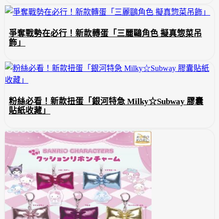
爭奪戰勢在必行！新款轉蛋「三麗鷗角色 擬真惣菜吊
飾」
粉絲必看！新款扭蛋「銀河特急 Milky☆Subway 膠囊
貼紙收藏」