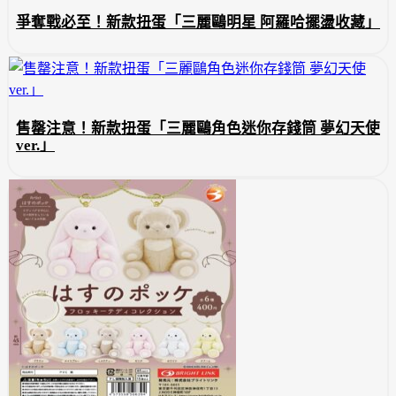
爭奪戰必至！新款扭蛋「三麗鷗明星 阿羅哈擺盪收藏」
售罄注意！新款扭蛋「三麗鷗角色迷你存錢筒 夢幻天使
ver.」