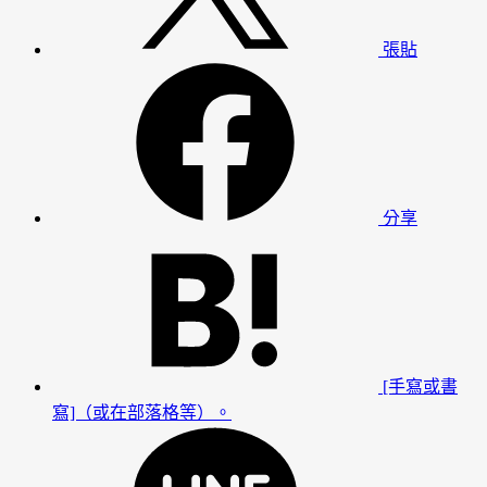
張貼
分享
[手寫或書
寫]（或在部落格等）。