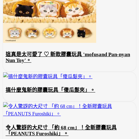
這真是太可愛了 ♡ 新款膠囊玩具 'mofusand Pan-nyan
Nun Toy'。
搞什麼鬼新的膠囊玩具「傻瓜髮夾」。
令人驚訝的大尺寸 「約 68 cm」！全新膠囊玩具
「PEANUTS Furoshiki」。