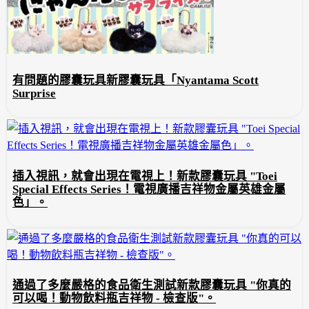
有問題的膠囊玩具新膠囊玩具「Nyantama Scott
Surprise
插入視訊，就會出現在電視上！新款膠囊玩具 "Toei
Special Effects Series！電視廣播吉祥物金屬英雄金屬
色」。
通過了多麼嚴格的食品衛生測試新款膠囊玩具 "你真的
可以喝！動物飲料瓶吉祥物 - 檢查版"。