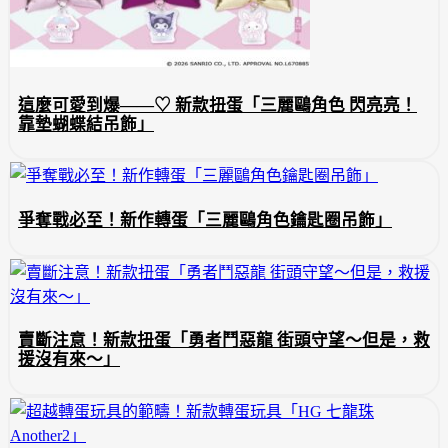
這麼可愛到爆——♡ 新款扭蛋「三麗鷗角色 閃亮亮！
靠墊蝴蝶結吊飾」
爭奪戰必至！新作轉蛋「三麗鷗角色鑰匙圈吊飾」
賣斷注意！新款扭蛋「勇者鬥惡龍 街頭守望～但是，救
援沒有來～」