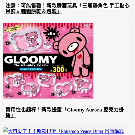
注意：可能售罄！新款膠囊玩具「三麗鷗角色 手工點心
吊飾 # 糖霜餅乾＆包裝」
實用性也超棒！新款扭蛋「Gloomy Aurora 壓克力掛
繩」