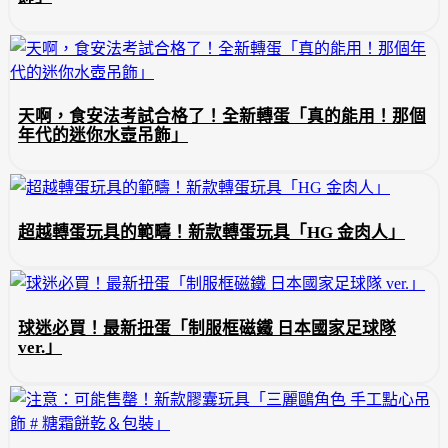
天啊，食安法考試合格了！全新轉蛋「真的能用！那個
年代的迷你水壺吊飾」
超越轉蛋玩具的範疇！新款轉蛋玩具「HG 金肉人」
球迷必買！最新扭蛋「制服框磁鐵 日本國家足球隊
ver.」