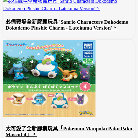
必備戰場全新膠囊玩具 'Sanrio Characters Dokodemo
Dokodemo Plushie Charm - Latekuma Version'。
太可愛了全新膠囊玩具「Pokémon Manpuku Paku Paku
Mascot 4」。