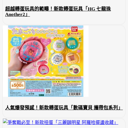
超越轉蛋玩具的範疇！新款轉蛋玩具「HG 七龍珠
Another2」
人氣爆發預感！新款轉蛋玩具「數碼寶貝 攜帶包系列」