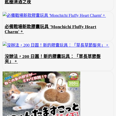
匙圈清酒之夜
必備戰場新款膠囊玩具 'Monchichi Fluffy Heart
Charm'。
沒辦法，200 日圓！新的膠囊玩具：「草長草節髮
夾」。