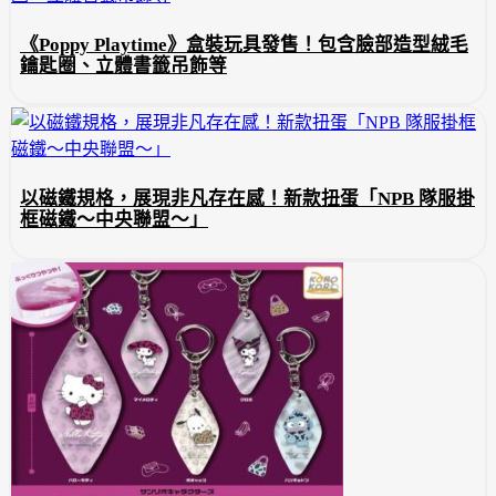
《Poppy Playtime》盒裝玩具發售！包含臉部造型絨毛
鑰匙圈、立體書籤吊飾等
以磁鐵規格，展現非凡存在感！新款扭蛋「NPB 隊服掛
框磁鐵～中央聯盟～」