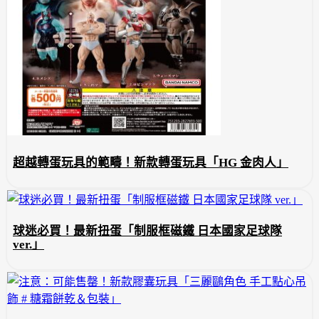
超越轉蛋玩具的範疇！新款轉蛋玩具「HG 金肉人」
球迷必買！最新扭蛋「制服框磁鐵 日本國家足球隊
ver.」