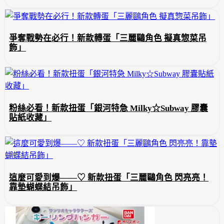
爭奪戰勢在必行！新款轉蛋「三麗鷗角色 擬真惣菜吊
飾」
粉絲必看！新款扭蛋「銀河特急 Milky☆Subway 膠囊
貼紙收藏」
這麼可愛到爆——♡ 新款扭蛋「三麗鷗角色 閃亮亮！
靠墊蝴蝶結吊飾」