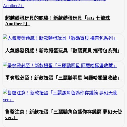
超越轉蛋玩具的範疇！新款轉蛋玩具「HG 七龍珠
Another2」
人氣爆發預感！新款轉蛋玩具「數碼寶貝 攜帶包系列」
爭奪戰必至！新款扭蛋「三麗鷗明星 阿羅哈擺盪收藏」
售罄注意！新款扭蛋「三麗鷗角色迷你存錢筒 夢幻天使
ver.」