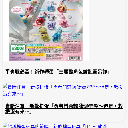
爭奪戰必至！新作轉蛋「三麗鷗角色鑰匙圈吊飾」
賣斷注意！新款扭蛋「勇者鬥惡龍 街頭守望～但是，救
援沒有來～」