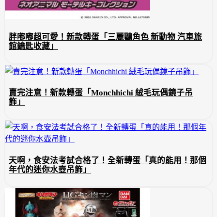
胖嘟嘟超可愛！新款轉蛋「三麗鷗角色 新動物 汽車旅
館鑰匙收藏」
賣完注意！新款轉蛋「Monchhichi 絨毛玩偶鏡子吊
飾」
天啊，食安法考試合格了！全新轉蛋「真的能用！那個
年代的迷你水壺吊飾」