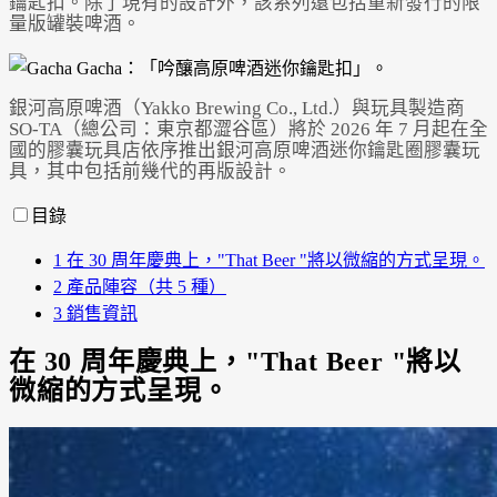
鑰匙扣。除了現有的設計外，該系列還包括重新發行的限
量版罐裝啤酒。
銀河高原啤酒（Yakko Brewing Co., Ltd.）與玩具製造商
SO-TA（總公司：東京都澀谷區）將於 2026 年 7 月起在全
國的膠囊玩具店依序推出銀河高原啤酒迷你鑰匙圈膠囊玩
Powered by 
GliaStudios
具，其中包括前幾代的再版設計。
目錄
1
在 30 周年慶典上，"That Beer "將以微縮的方式呈現。
2
產品陣容（共 5 種）
3
銷售資訊
在 30 周年慶典上，"That Beer "將以
微縮的方式呈現。