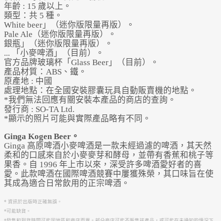
年齡 : 15 歲以上。
類型：共 5 種。
White beer」（迷你版限量再版）。
Pale Ale（迷你版限量再版）。
銀瓶」（迷你版限量再版）。
... 「小麥啤酒」（目前）。
官方品牌玻璃杯「Glass Beer」（目前）。
產品材質：ABS、鐵。
原產地 : 中國
處理地點：在全國安裝膠囊玩具自動販賣機的地點。
*我們無法回應有關安裝本產品的商店的查詢。
發行商 : SO-TA Ltd.
*顯示的照片可能與實際產品略有不同。
Ginga Kogen Beer。
Ginga 高原啤酒小麥啤酒是一款未經過濾的啤酒，其天然
柔和的口感來自於小麥麥芽和酵母，並帶有香蕉和桃子等
果香。自 1996 年上市以來，深受許多啤酒愛好者的喜
愛。此款啤酒在國際啤酒競賽中屢獲殊榮，其口味旨在使
其成為適合日常飲用的正宗啤酒。
* 資訊於出版時正確無誤。
*可能缺貨。
*發售和到貨時間可能因地區和商店而異。部分商店可能不販售該產品，或可能在未通知的情況下