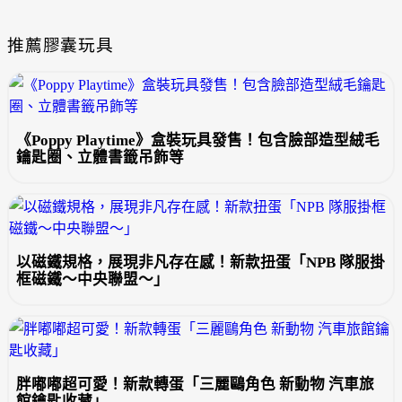
推薦膠囊玩具
《Poppy Playtime》盒裝玩具發售！包含臉部造型絨毛
鑰匙圈、立體書籤吊飾等
以磁鐵規格，展現非凡存在感！新款扭蛋「NPB 隊服掛
框磁鐵～中央聯盟～」
胖嘟嘟超可愛！新款轉蛋「三麗鷗角色 新動物 汽車旅
館鑰匙收藏」