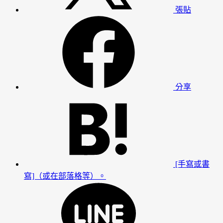
張貼
分享
[手寫或書
寫]（或在部落格等）。