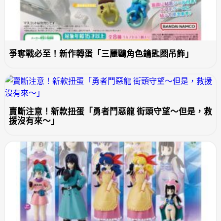
爭奪戰必至！新作轉蛋「三麗鷗角色鑰匙圈吊飾」
賣斷注意！新款扭蛋「勇者鬥惡龍 街頭守望～但是，救
援沒有來～」