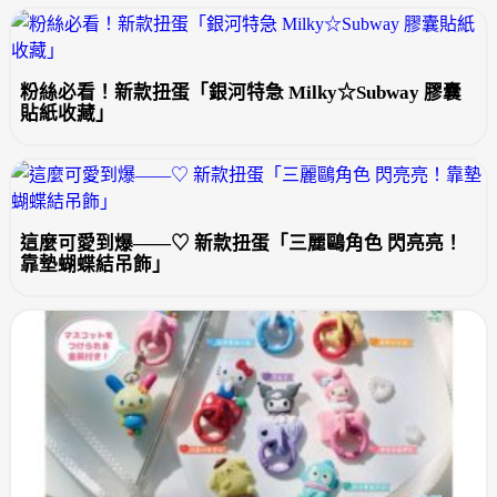
粉絲必看！新款扭蛋「銀河特急 Milky☆Subway 膠囊
貼紙收藏」
這麼可愛到爆——♡ 新款扭蛋「三麗鷗角色 閃亮亮！
靠墊蝴蝶結吊飾」