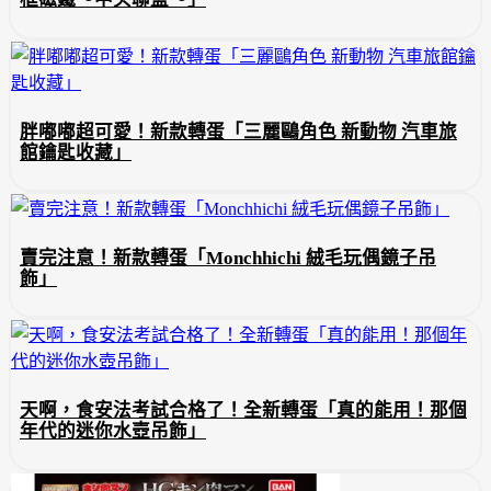
胖嘟嘟超可愛！新款轉蛋「三麗鷗角色 新動物 汽車旅
館鑰匙收藏」
賣完注意！新款轉蛋「Monchhichi 絨毛玩偶鏡子吊
飾」
天啊，食安法考試合格了！全新轉蛋「真的能用！那個
年代的迷你水壺吊飾」