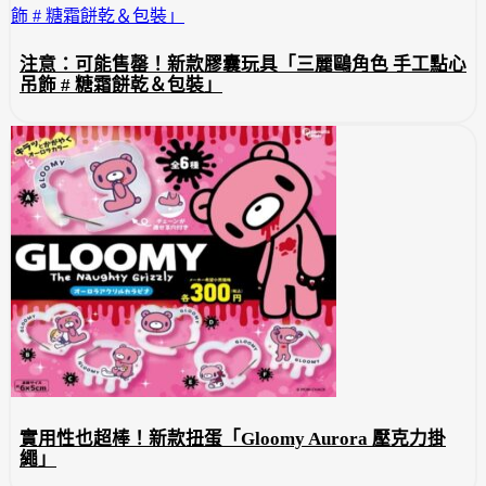
注意：可能售罄！新款膠囊玩具「三麗鷗角色 手工點心
吊飾 # 糖霜餅乾＆包裝」
實用性也超棒！新款扭蛋「Gloomy Aurora 壓克力掛
繩」