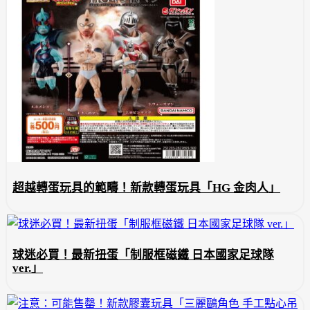
超越轉蛋玩具的範疇！新款轉蛋玩具「HG 金肉人」
球迷必買！最新扭蛋「制服框磁鐵 日本國家足球隊
ver.」