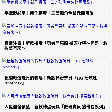
爭奪戰必至！新作轉蛋「三麗鷗角色鑰匙圈吊飾」
賣斷注意！新款扭蛋「勇者鬥惡龍 街頭守望～但是，救
援沒有來～」
超越轉蛋玩具的範疇！新款轉蛋玩具「HG 七龍珠
Another2」
人氣爆發預感！新款轉蛋玩具「數碼寶貝 攜帶包系列」