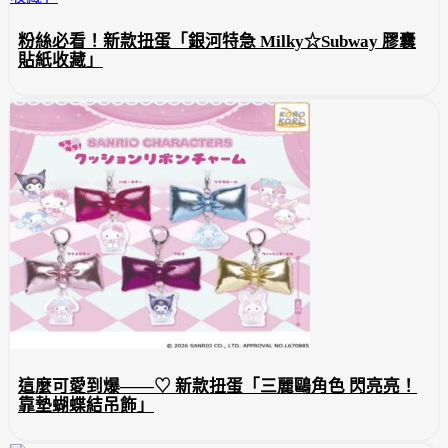
粉絲必看！新款扭蛋「銀河特急 Milky☆Subway 膠囊
貼紙收藏」
這麼可愛到爆——♡ 新款扭蛋「三麗鷗角色 閃亮亮！
靠墊蝴蝶結吊飾」