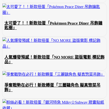
太可愛了！！新款扭蛋「Pokémon Peace Diner 吊飾鑰
匙圈」
人氣爆發預感！新款扭蛋「NO MORE 盜版電影 標記飾
品」
爭奪戰勢在必行！新款轉蛋「三麗鷗角色 擬真惣菜吊
飾」