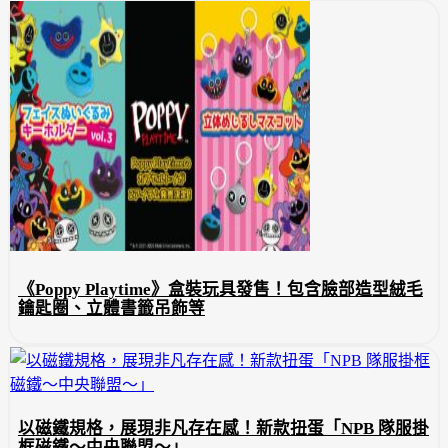
《Poppy Playtime》盒裝玩具發售！包含臉部造型絨毛
鑰匙圈、立體書籤吊飾等
以磁鐵規格，展現非凡存在感！新款扭蛋「NPB 隊服掛
框磁鐵～中央聯盟～」