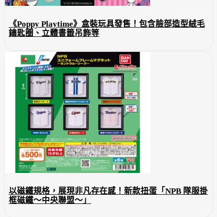
《Poppy Playtime》盒裝玩具發售！包含臉部造型絨毛
鑰匙圈、立體書籤吊飾等
以磁鐵規格，展現非凡存在感！新款扭蛋「NPB 隊服掛
框磁鐵～中央聯盟～」