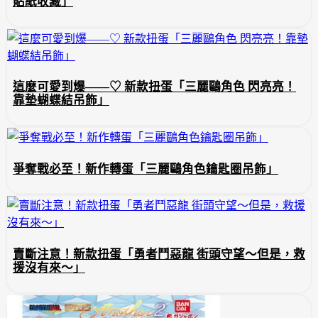
貼紙收藏」
這麼可愛到爆——♡ 新款扭蛋「三麗鷗角色 閃亮亮！
靠墊蝴蝶結吊飾」
爭奪戰必至！新作轉蛋「三麗鷗角色鑰匙圈吊飾」
賣斷注意！新款扭蛋「勇者鬥惡龍 街頭守望～但是，救
援沒有來～」