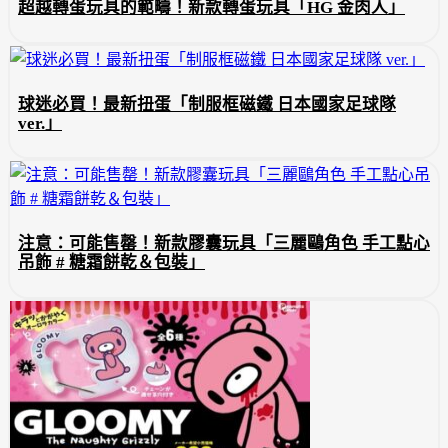
超越轉蛋玩具的範疇！新款轉蛋玩具「HG 金肉人」
球迷必買！最新扭蛋「制服框磁鐵 日本國家足球隊
ver.」
注意：可能售罄！新款膠囊玩具「三麗鷗角色 手工點心
吊飾 # 糖霜餅乾＆包裝」