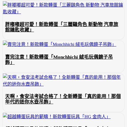
胖嘟嘟超可愛！新款轉蛋「三麗鷗角色 新動物 汽車旅
館鑰匙收藏」
賣完注意！新款轉蛋「Monchhichi 絨毛玩偶鏡子吊
飾」
天啊，食安法考試合格了！全新轉蛋「真的能用！那個
年代的迷你水壺吊飾」