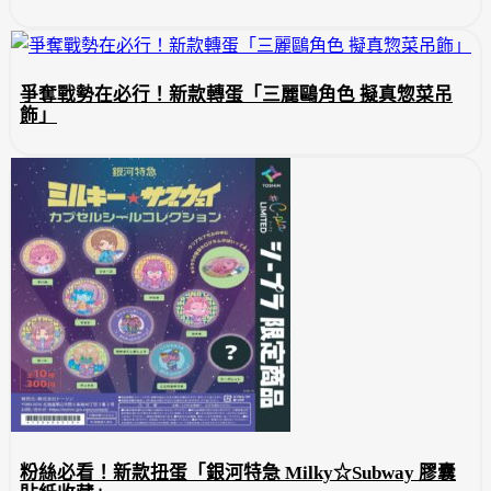
爭奪戰勢在必行！新款轉蛋「三麗鷗角色 擬真惣菜吊
飾」
粉絲必看！新款扭蛋「銀河特急 Milky☆Subway 膠囊