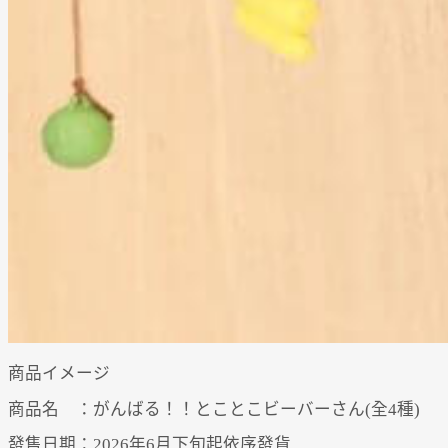
商品イメージ
商品名 ：がんばる！！とことこビーバーさん(全4種)
發售日期：2026年6月下旬起依序發貨