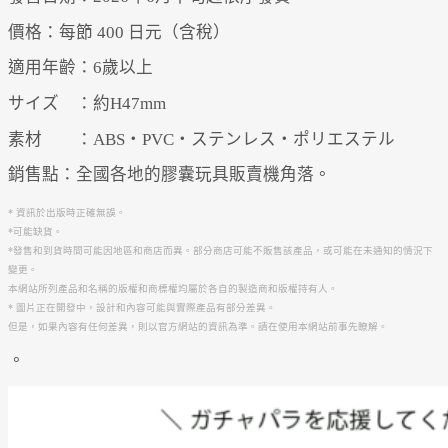
價格：每節 400 日元（含稅）
適用年齡：6歲以上
サイズ ：約H47mm
素材 ：ABS・PVC・ステンレス・ポリエステル
銷售點：全國各地的膠囊玩具販賣機角落。
* 資訊於出版時正確無誤。
*可能缺貨。
*發售和到貨時間可能因地區和商店而異。部分商店可能不販售該產品，或可能在未通知的情況下
變更。
本網站所列產品和名稱的版權和商標權均屬於各自的製造商和版權持有人。
* 圖片正在開發中，設計和內容可能與實際產品有部分差異。
但是，如果內容有任何差異，則以官方網站的資訊為準。請在使用本網站前事先瞭解。
。