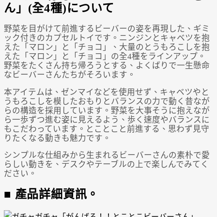
ん」(全4種)について
野菜を目がけて前進するビーバーの姿を再現した、ギミ
ック付きのカプセルトイです。ニンジンとキャベツを抱
えた「マロン」と「チョコ」、大量のとうもろこしを抱
えた「マロン」と「チョコ」の全4種をラインアップ。
野菜をたくさん持ち帰ろうとする、よくばりで一生懸命
なビーバーさんたちがそろいます。
本アイテムは、ゼンマイなどを使用せず、キャベツやと
うもろこしを模したおもりとバランスの力で動く昔なが
らの構造を採用しています。野菜を大事そうに抱えなが
ら一歩ずつ進む姿に見えるよう、歩く速度やバランスに
もこだわっています。とことこと前進する、思わず見守
りたくなる動きも魅力です。
シンプルな仕組みから生まれるビーバーさんの素朴で愛
らしい動きを、デスクやテーブルの上で楽しんでみてく
ださい。
■ 產品詳細資訊。