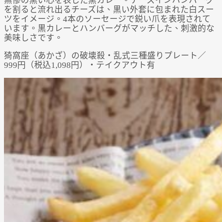
無惨の黒い心を表した黒カレー。チーズインハンバーグ
を割ると流れ出るチーズは、黒い外套に包まれた白スー
ツをイメージ。4本のソーセージで鋭い爪を表現されて
います。黒カレーとハンバーグがマッチした、刺激的な
美味しさです。
猗窩座（あかざ）の破壊殺・乱式三種盛りプレート／
999円（税込1,098円）・テイクアウト有