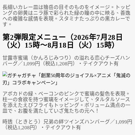
長細いカレー皿は獪岳の目そのものをイメージ。トッピ
ングの卵黄はニラ豚で彩られた緑の瞳の中に映る、善逸
への複雑な感情を表現。スタミナたっぷりの黒カレーで
す。
第2弾限定メニュー（2026年7月28日
（火）15時～8月18日（火）15時）
甘露寺蜜璃（かんろじみつり）の溢れる恋心チーズハン
バーグ／1,099円（税込1,208円）・テイクアウト有
アボカドの緑、ベーコンのピンクで蜜璃の髪色を表現。
柱一の食欲を持つ蜜璃をイメージして、タルタルソース
を添えたえびフライもトッピング。ボリューム満点の一
皿で、お腹を満たしていざ鬼たちの元へ！
時透（ときとう）兄弟の絆ツインズハンバーグ／1,099円
（税込1,208円）・テイクアウト有