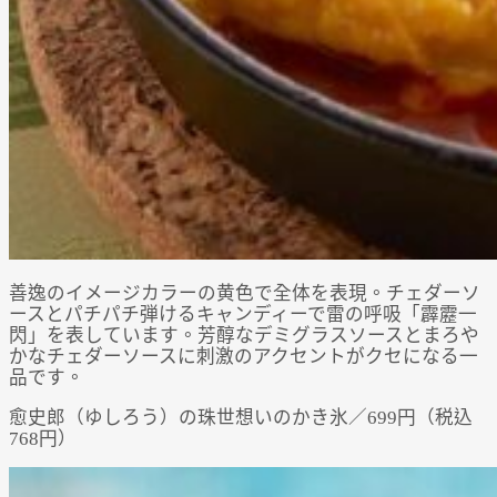
善逸のイメージカラーの黄色で全体を表現。チェダーソ
ースとパチパチ弾けるキャンディーで雷の呼吸「霹靂一
閃」を表しています。芳醇なデミグラスソースとまろや
かなチェダーソースに刺激のアクセントがクセになる一
品です。
愈史郎（ゆしろう）の珠世想いのかき氷／699円（税込
768円）