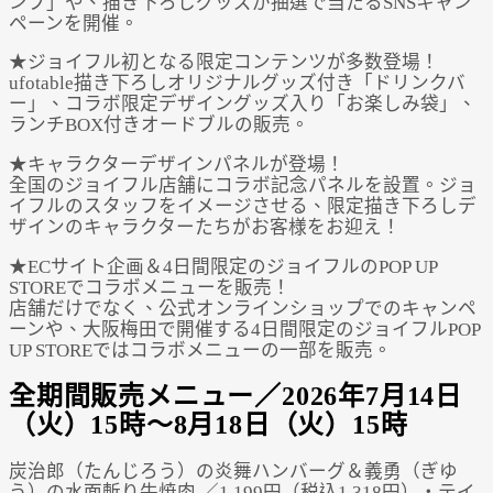
ンプ」や、描き下ろしグッズが抽選で当たるSNSキャン
ペーンを開催。
★ジョイフル初となる限定コンテンツが多数登場！
ufotable描き下ろしオリジナルグッズ付き「ドリンクバ
ー」、コラボ限定デザイングッズ入り「お楽しみ袋」、
ランチBOX付きオードブルの販売。
★キャラクターデザインパネルが登場！
全国のジョイフル店舗にコラボ記念パネルを設置。ジョ
イフルのスタッフをイメージさせる、限定描き下ろしデ
ザインのキャラクターたちがお客様をお迎え！
★ECサイト企画＆4日間限定のジョイフルのPOP UP
STOREでコラボメニューを販売！
店舗だけでなく、公式オンラインショップでのキャンペ
ーンや、大阪梅田で開催する4日間限定のジョイフルPOP
UP STOREではコラボメニューの一部を販売。
全期間販売メニュー／2026年7月14日
（火）15時～8月18日（火）15時
炭治郎（たんじろう）の炎舞ハンバーグ＆義勇（ぎゆ
う）の水面斬り牛焼肉 ／1,199円（税込1,318円）・テイ