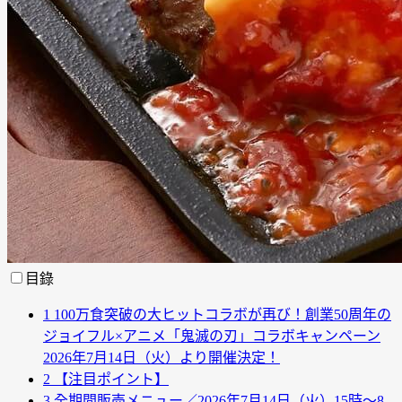
目錄
1
100万食突破の大ヒットコラボが再び！創業50周年の
ジョイフル×アニメ「鬼滅の刃」コラボキャンペーン
2026年7月14日（火）より開催決定！
2
【注目ポイント】
3
全期間販売メニュー／2026年7月14日（火）15時～8