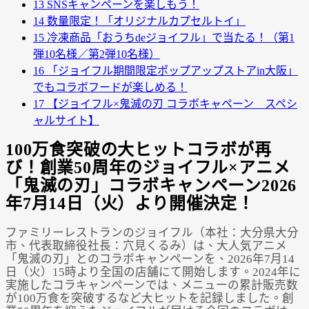
13
SNSキャンペーンを楽しもう！
14
数量限定！「オリジナルカプセルトイ」
15
冷凍商品「おうちdeジョイフル」で当たる！（第1
弾10名様／第2弾10名様）
16
「ジョイフル期間限定ポップアップストアin大阪」
でもコラボフードが楽しめる！
17
【ジョイフル×鬼滅の刃 コラボキャペーン スペシ
ャルサイト】
100万食突破の大ヒットコラボが再
び！創業50周年のジョイフル×アニメ
「鬼滅の刃」コラボキャンペーン2026
年7月14日（火）より開催決定！
ファミリーレストランのジョイフル（本社：大分県大分
市、代表取締役社長：穴見くるみ）は、大人気アニメ
「鬼滅の刃」とのコラボキャンペーンを、2026年7月14
日（火）15時より全国の店舗にて開始します。2024年に
実施したコラキャンペーンでは、メニューの累計販売数
が100万食を突破するなど大ヒットを記録しました。創