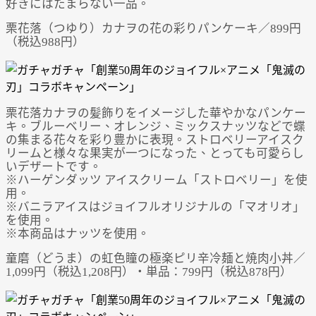
好きにはたまらない一品。
栗花落（つゆり）カナヲの花の彩りパンケーキ／899円
（税込988円）
栗花落カナヲの髪飾りをイメージした華やかなパンケー
キ。ブルーベリー、オレンジ、ミックスナッツなどで蝶
の集まる花々を彩り豊かに表現。ストロベリーアイスク
リームと様々な果実が一つになった、とっても可愛らし
いデザートです。
※ハーゲンダッツ アイスクリーム「ストロベリー」を使
用。
※バニラアイスはジョイフルオリジナルの「マオリオ」
を使用。
※本商品はナッツを使用。
童磨（どうま）の虹色瞳の極楽ピリ辛冷麺と焼肉小丼／
1,099円（税込1,208円）・単品：799円（税込878円）