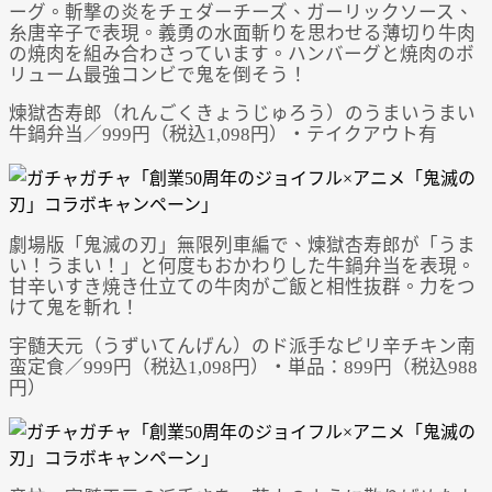
ーグ。斬撃の炎をチェダーチーズ、ガーリックソース、
糸唐辛子で表現。義勇の水面斬りを思わせる薄切り牛肉
の焼肉を組み合わさっています。ハンバーグと焼肉のボ
リューム最強コンビで鬼を倒そう！
煉獄杏寿郎（れんごくきょうじゅろう）のうまいうまい
牛鍋弁当／999円（税込1,098円）・テイクアウト有
劇場版「鬼滅の刃」無限列車編で、煉獄杏寿郎が「うま
い！うまい！」と何度もおかわりした牛鍋弁当を表現。
甘辛いすき焼き仕立ての牛肉がご飯と相性抜群。力をつ
けて鬼を斬れ！
宇髄天元（うずいてんげん）のド派手なピリ辛チキン南
蛮定食／999円（税込1,098円）・単品：899円（税込988
円）