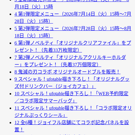
月18日（火）15時
4
第1弾限定メニュー（2026年7月14日（火）15時～7月
28日（火）15時）
5
第2弾限定メニュー（2026年7月28日（火）15時～8月
18日（火）15時）
6
第1弾ノベルティ「オリジナルクリアファイル」をプ
レゼント！（先着33万枚限定）
7
第2弾ノベルティ「オリジナルアクリルキーホルダ
ー」をプレゼント！（先着37万個限定）
8
鬼滅の刃コラボ オリジナルオードブルを販売！
9
スペシャル！ufotable描き下ろし！「オリジナルグッ
ズ付ドリンクバー（ジョイカフェ）」
10
スペシャル！ufotable描き下ろし！「WEB予約限定
／コラボ限定サマーバッグ」
11
スペシャル！ufotable描き下ろし！「コラボ限定オリ
ジナルぷっくりシール」
12
全6種！ジョイフル店舗にてコラボ記念パネルを設
置！