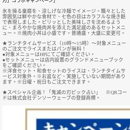
氷を操る童磨を、涼しげな冷麺でイメージ。飄々とした
雰囲気は鮮やかな食材で、七色の目はカラフルな焼き麩
で表現しました。ピリッとした美味しさを沈めるよう
に、まろやかな焼肉丼を添えた満足感のあるセットメニ
ュー。※焼肉小丼は小盛です。普通盛・大盛に変更可。
★ランチタイムサービス（10時～15時）～対象メニュー
のご注文でライスまたはパンが無料！
●対象メニューはHPにてご確認ください。
●セットメニューは店内設置のグランドメニューブック
をご確認ください。
※洋食セット・和食セットのライスは、ランチタイムサ
ービス対象外。※お盆など、実施していない期間があり
ます。※日曜・祝日もご注文できます。
★スペシャル企画！「鬼滅の刃ピック占い」 ※QRコー
ドは株式会社デンソーウェーブの登録商標。