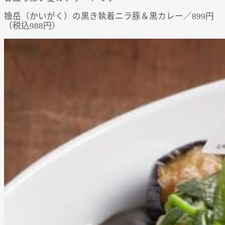
獪岳（かいがく）の黒き執着ニラ豚＆黒カレー／899円
（税込988円）