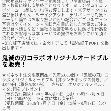
※配布数はキャンペーンを実施している全店舗での総
数、数量に達し次第終了となります。※ランダムでコラ
ボメニュー1品につき1個お渡しします。※デザインはお
選び頂けません。※テイクアウト、デリバリーも対象。
※一部店舗ではお取り扱いが無い場合がございます。※
写真は全てイメージ。※転売を目的とした大量のご注文
及び食べ残しなど、当社の運営を明らかに妨げる行為を
されたお客様へは本サービスの提供をお断りさせて頂く
場合がございます。
●配布終了店舗では、玄関ドアにて「配布終了POP」を掲
出します。
鬼滅の刃コラボ オリジナルオードブル
を販売！
★＜ネット注文限定商品／先着5,000個＞『鬼滅の刃』コ
ラボ オリジナルオードブル［丼ランチボックス付き］／
4,999円（税込5,398円） さらに！オリジナルノベルテ
ィを5個をプレゼント！
（予約受付期間）2026年6月29日（月）15時～7月26日
（日）23時59分 ※定数に達し次第終了
（受取期間）2026年8月７日（金）15時～8月18日（火）
15時