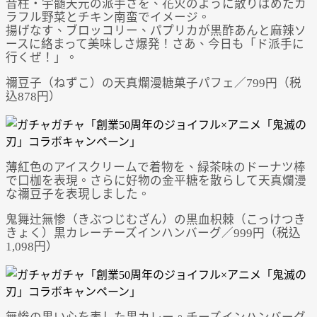
音柱・宇髄天元の派手さを、花火のように散りばめたカ
ラフル野菜とチキン南蛮でイメージ。
揚げなす、ブロッコリー、パプリカが黒酢あんと麻辣ソ
ースに絡まって美味しさ爆発！さあ、今日も「ド派手に
行くぜ！」。
禰󠄀豆子（ねずこ）の天真爛漫糖菓子パフェ／799円（税
込878円）
薄紅色のアイスクリームで着物を、緑茶味のドーナツ棒
で口枷を表現。さらに好物の金平糖を散らして天真爛漫
な禰󠄀豆子を表現しました。
鬼舞辻無惨（きぶつじむざん）の黒血枳棘（こっけつき
きょく）黒カレーチーズインハンバーグ／999円（税込
1,098円）