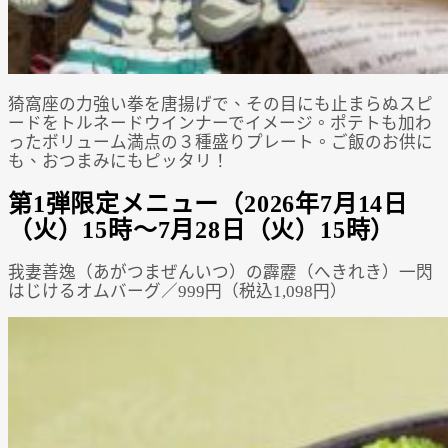
猗窩座の力強い拳を唐揚げで、その目にも止まらぬスピ
ードをトルネードウインナーでイメージ。ポテトも加わ
ったボリューム満点の３種盛りプレート。ご飯のお供に
も、おつまみにもピッタリ！
第1弾限定メニュー（2026年7月14日
（火）15時～7月28日（火）15時）
我妻善逸（あがつまぜんいつ）の霹靂（へきれき）一閃
はじけるオムバーグ／999円（税込1,098円）