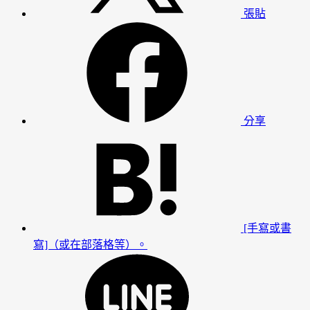
張貼
分享
[手寫或書
寫]（或在部落格等）。