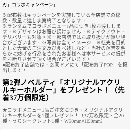
※配布数はキャンペーンを実施している全店舗での総
数、数量に達し次第終了となります。
※ランダムでコラボメニュー1品につき1枚お渡ししま
す。※デザインはお選び頂けません。※テイクアウト、
デリバリーも対象。※一部店舗ではお取り扱いが無い場
合がございます。※写真は全てイメージ。※転売を目的
とした大量のご注文及び食べ残しなど、当社の運営を明
らかに妨げる行為をされたお客様へは本サービスの提供
をお断りさせて頂く場合がございます。
●配布終了店舗では、玄関ドアにて「配布終了POP」を掲
出します。
第2弾ノベルティ「オリジナルアクリ
ルキーホルダー」をプレゼント！（先
着37万個限定）
★コラボメニュー1品ご注文につき、オリジナルアクリ
ルキーホルダーを1個プレゼント！（37万枚限定・全20
種、うちシークレット1種、W50mm×H50mm）