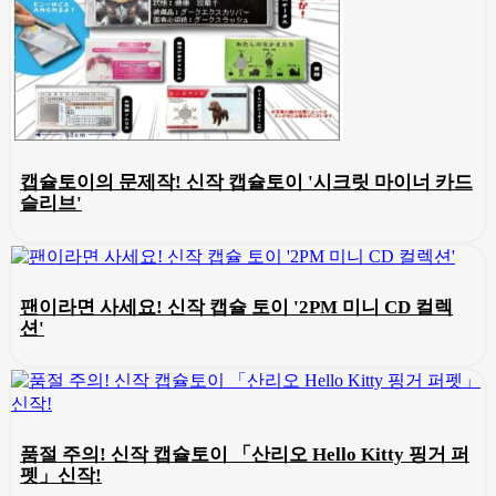
캡슐토이의 문제작! 신작 캡슐토이 '시크릿 마이너 카드
슬리브'
팬이라면 사세요! 신작 캡슐 토이 '2PM 미니 CD 컬렉
션'
품절 주의! 신작 캡슐토이 「산리오 Hello Kitty 핑거 퍼
펫」신작!