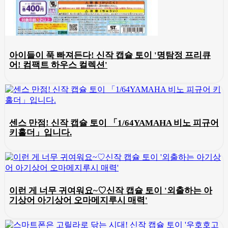
아이들이 푹 빠져든다! 신작 캡슐 토이 '명탐정 프리큐
어! 컴팩트 하우스 컬렉션'
센스 만점! 신작 캡슐 토이 「1/64YAMAHA 비노 피규어
키홀더」입니다.
이런 게 너무 귀여워요~♡신작 캡슐 토이 '외출하는 아
기상어 아기상어 오마메지루시 매력'