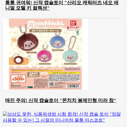
통통 귀여워! 신작 캡슐토이 "산리오 캐릭터즈 네오 애
니멀 모텔 키 컬렉션"
매진 주의! 신작 캡슐토이 "몬치치 봉제인형 미러 참"