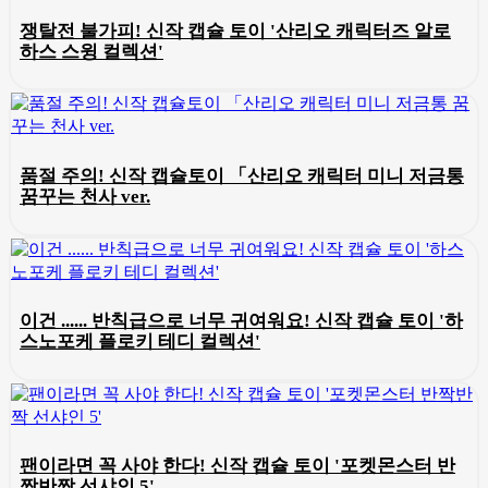
쟁탈전 불가피! 신작 캡슐 토이 '산리오 캐릭터즈 알로
하스 스윙 컬렉션'
품절 주의! 신작 캡슐토이 「산리오 캐릭터 미니 저금통
꿈꾸는 천사 ver.
이건 ...... 반칙급으로 너무 귀여워요! 신작 캡슐 토이 '하
스노포케 플로키 테디 컬렉션'
팬이라면 꼭 사야 한다! 신작 캡슐 토이 '포켓몬스터 반
짝반짝 선샤인 5'