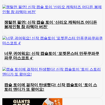
쟁탈전 필연! 신작 캡슐 토이 '산리오 캐릭터즈 어디든
봉제인형 참 라텍마 버전'
너무 귀여워요! 신작 캡슐토이 '포켓몬스터 만푸쿠파쿠
파쿠 마스코트 4'
캡슐 토이에 걸작이 탄생했다! 신작 캡슐토이 '토이 스
토리 앤디가 또 왔어요!