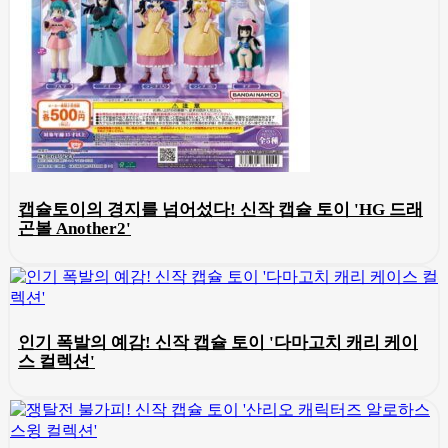
캡슐토이의 경지를 넘어섰다! 신작 캡슐 토이 'HG 드래
곤볼 Another2'
인기 폭발의 예감! 신작 캡슐 토이 '다마고치 캐리 케이
스 컬렉션'