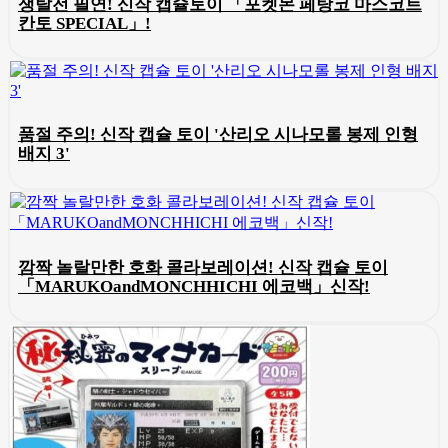
쟁탈전 필연! 신작 캡슐토이 「포켓몬 페탕코 마스코트
칸토 SPECIAL」!
품절 주의! 신작 캡슐 토이 '산리오 시나모롤 봉제 인형
배지 3'
깜짝 놀랄만한 호화 콜라보레이션! 신작 캡슐 토이
「MARUKOandMONCHHICHI 에코백」신작!