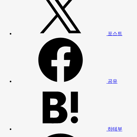
포스트
공유
하테부