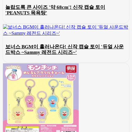
놀랍도록 큰 사이즈 '약 68cm'! 신작 캡슐 토이
'PEANUTS 목욕탕'
보너스 BGM이 흘러나온다! 신작 캡슐 토이 '듀얼 사운
드박스 ~Sammy 레전드 시리즈~'