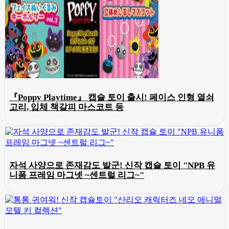
『Poppy Playtime』 캡슐 토이 출시! 페이스 인형 열쇠
고리, 입체 책갈피 마스코트 등
자석 사양으로 존재감도 발군! 신작 캡슐 토이 "NPB 유
니폼 프레임 마그넷 ~센트럴 리그~"