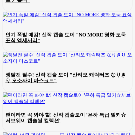
트 키홀더"
인기 폭발 예감! 신작 캡슐 토이 "NO MORE 영화 도둑
표식 액세서리"
쟁탈전 필수! 신작 캡슐 토이 "산리오 캐릭터즈 なりき
り 오소자이 마스코트"
팬이라면 꼭 봐야 할! 신작 캡슐토이 '은하 특급 밀키☆
서브웨이 캡슐씰 컬렉션'