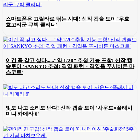
스마트폰은 고릴라로 닦는 시대! 신작 캡슐 토이 '우호
호고리군 큐빅 클리너'
이건 꼭 갖고 싶다......“약 1/20” 추첨 기능 포함! 신작 캡
슐토이 'SANKYO 추첨! 격열 패턴・격열음 푸시버튼 마
스코트'
빛도 나고 소리도 난다! 신작 캡슐 토이 '사운드×플래시
미니 카메라 6'