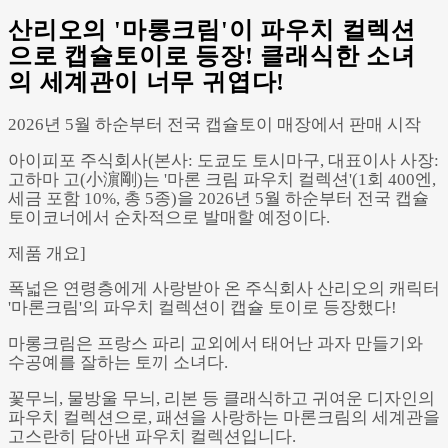
산리오의 '마롱크림'이 파우치 컬렉션
으로 캡슐토이로 등장! 클래식한 소녀
의 세계관이 너무 귀엽다!
Powered by 
GliaStudios
2026년 5월 하순부터 전국 캡슐토이 매장에서 판매 시작
아이피포 주식회사(본사: 도쿄도 토시마구, 대표이사 사장:
고하마 고(小濵剛)는 '마론 크림 파우치 컬렉션'(1회 400엔,
세금 포함 10%, 총 5종)을 2026년 5월 하순부터 전국 캡슐
토이코너에서 순차적으로 발매할 예정이다.
제품 개요]
폭넓은 연령층에게 사랑받아 온 주식회사 산리오의 캐릭터
'마론크림'의 파우치 컬렉션이 캡슐 토이로 등장했다!
마롱크림은 프랑스 파리 교외에서 태어난 과자 만들기와
수공예를 잘하는 토끼 소녀다.
꽃무늬, 물방울 무늬, 리본 등 클래식하고 귀여운 디자인의
파우치 컬렉션으로, 패션을 사랑하는 마론크림의 세계관을
고스란히 담아낸 파우치 컬렉션입니다.