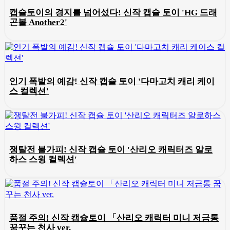
캡슐토이의 경지를 넘어섰다! 신작 캡슐 토이 'HG 드래
곤볼 Another2'
인기 폭발의 예감! 신작 캡슐 토이 '다마고치 캐리 케이
스 컬렉션'
쟁탈전 불가피! 신작 캡슐 토이 '산리오 캐릭터즈 알로
하스 스윙 컬렉션'
품절 주의! 신작 캡슐토이 「산리오 캐릭터 미니 저금통
꿈꾸는 천사 ver.