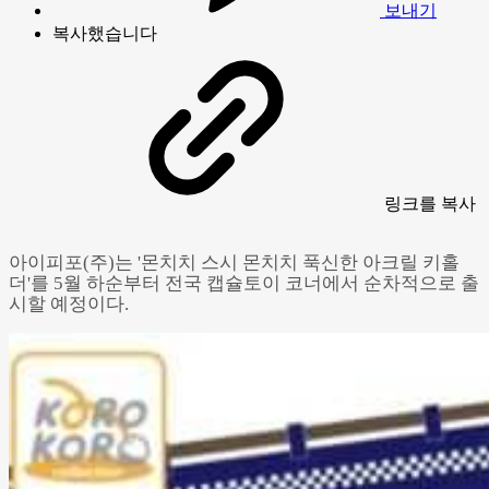
보내기
복사했습니다
링크
를 복사
아이피포(주)는 '몬치치 스시 몬치치 푹신한 아크릴 키홀
더'를 5월 하순부터 전국 캡슐토이 코너에서 순차적으로 출
시할 예정이다.
Powered by 
GliaStudios