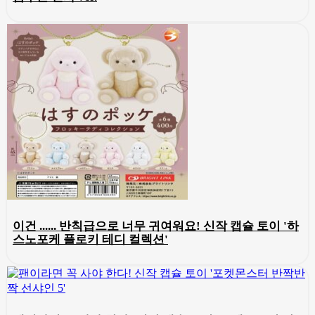
이건 ...... 반칙급으로 너무 귀여워요! 신작 캡슐 토이 '하
스노포케 플로키 테디 컬렉션'