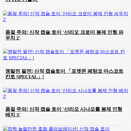
품절 주의! 신작 캡슐 토이 '산리오 크로미 봉제 인형 파
우치 2'
쟁탈전 필연! 신작 캡슐토이 「포켓몬 페탕코 마스코트
칸토 SPECIAL」!
품절 주의! 신작 캡슐 토이 '산리오 시나모롤 봉제 인형
배지 3'