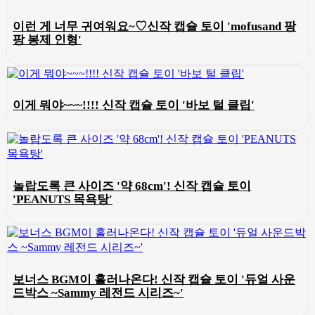
이런 게 너무 귀여워요~♡신작 캡슐 토이 'mofusand 팡
팡 봉제 인형'
이게 뭐야~~~!!!! 신작 캡슐 토이 '바보 털 클립'
놀랍도록 큰 사이즈 '약 68cm'! 신작 캡슐 토이
'PEANUTS 목욕탕'
보너스 BGM이 흘러나온다! 신작 캡슐 토이 '듀얼 사운
드박스 ~Sammy 레전드 시리즈~'