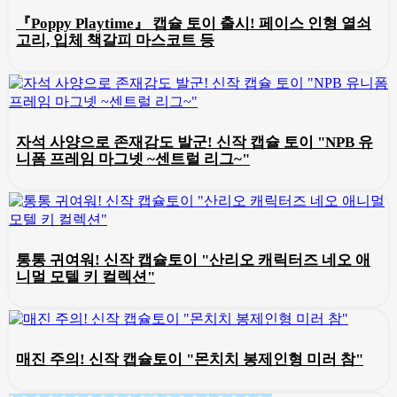
『Poppy Playtime』 캡슐 토이 출시! 페이스 인형 열쇠
고리, 입체 책갈피 마스코트 등
자석 사양으로 존재감도 발군! 신작 캡슐 토이 "NPB 유
니폼 프레임 마그넷 ~센트럴 리그~"
통통 귀여워! 신작 캡슐토이 "산리오 캐릭터즈 네오 애
니멀 모텔 키 컬렉션"
매진 주의! 신작 캡슐토이 "몬치치 봉제인형 미러 참"