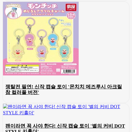
쟁탈전 필연! 신작 캡슐 토이 '몬치치 메즈루시 아크릴
참 컬러풀 버전'
팬이라면 꼭 사야 한다! 신작 캡슐 토이 '별의 커비 DOT
STYLE 키홀더'