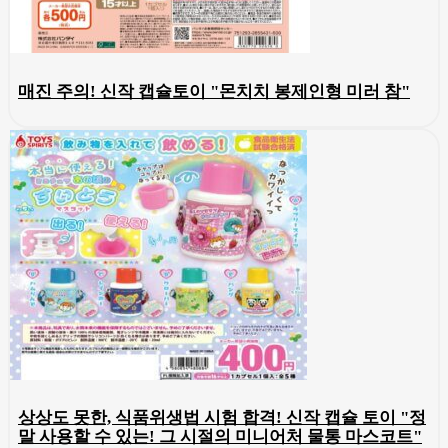
매진 주의! 신작 캡슐토이 "몬치치 봉제인형 미러 참"
상상도 못한, 식품위생법 시험 합격! 신작 캡슐 토이 "정
말 사용할 수 있는! 그 시절의 미니어처 물통 마스코트"