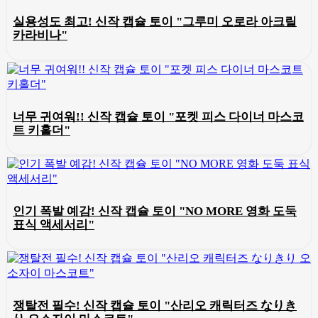
실용성도 최고! 신작 캡슐 토이 "그루미 오로라 아크릴
카라비나"
너무 귀여워!! 신작 캡슐 토이 "포켓 피스 다이너 마스코
트 키홀더"
인기 폭발 예감! 신작 캡슐 토이 "NO MORE 영화 도둑
표식 액세서리"
쟁탈전 필수! 신작 캡슐 토이 "산리오 캐릭터즈 なりき