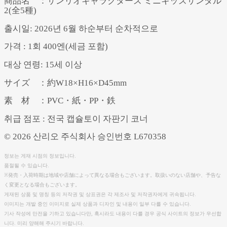
商品名 ：サンリオキャラクターズ ミニキッズサンダル
2(全5種)
출시일: 2026년 6월 하순부터 순차적으로
가격 : 1회 400엔(세금 포함)
대상 연령: 15세 이상
サイズ ：約W18×H16×D45mm
素 材 ：PVC・紙・PP・鉄
취급 점포 : 전국 캡슐토이 자판기 코너
© 2026 산리오 주식회사 승인번호 L670358
정보는 게재 시점의 정보입니다.
품절될 수 있습니다.
※発売・入荷時期は地域や店舗によって異なる場合もございます。取扱いのない店舗や、予告な
く変更となる場合もございます。
게재된 상품 및 명칭 등의 저작권 및 상표권은 각 제조사 및 저작권자에게 귀속됩니다.
이미지는 개발 중인 이미지로 실제 상품과 디자인 및 내용이 일부 다를 수 있습니다.
기사 작성에 만전을 기하고 있습니다만, 혹시라도 내용이 다를 경우 공식 사이트의 정보가 우선합
니다. 미리 양해해 주시기 바랍니다.