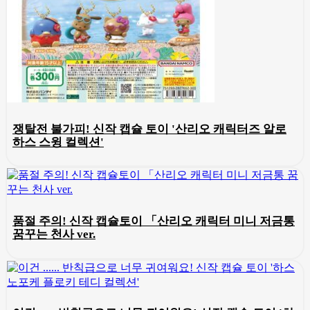
쟁탈전 불가피! 신작 캡슐 토이 '산리오 캐릭터즈 알로
하스 스윙 컬렉션'
품절 주의! 신작 캡슐토이 「산리오 캐릭터 미니 저금통
꿈꾸는 천사 ver.