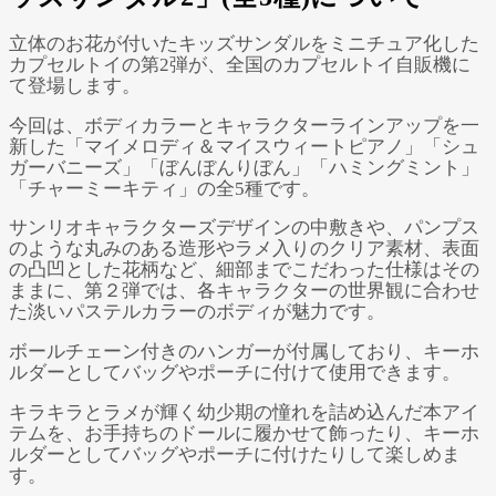
立体のお花が付いたキッズサンダルをミニチュア化した
カプセルトイの第2弾が、全国のカプセルトイ自販機に
て登場します。
今回は、ボディカラーとキャラクターラインアップを一
新した「マイメロディ＆マイスウィートピアノ」「シュ
ガーバニーズ」「ぼんぼんりぼん」「ハミングミント」
「チャーミーキティ」の全5種です。
サンリオキャラクターズデザインの中敷きや、パンプス
のような丸みのある造形やラメ入りのクリア素材、表面
の凸凹とした花柄など、細部までこだわった仕様はその
ままに、第２弾では、各キャラクターの世界観に合わせ
た淡いパステルカラーのボディが魅力です。
ボールチェーン付きのハンガーが付属しており、キーホ
ルダーとしてバッグやポーチに付けて使用できます。
キラキラとラメが輝く幼少期の憧れを詰め込んだ本アイ
テムを、お手持ちのドールに履かせて飾ったり、キーホ
ルダーとしてバッグやポーチに付けたりして楽しめま
す。