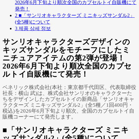
2026年6月下旬より順次全国のカプセルトイ自販機にて
発売！
2
■「サンリオキャラクターズ ミニキッズサンダル2」
(全5種)について
3
제품 상세 정보
サンリオキャラクターズデザインの
キッズサンダルをモチーフにしたミ
ニチュアアイテムの第2弾が登場！
2026年6月下旬より順次全国のカプセ
ルトイ自販機にて発売！
ベネリック株式会社(本社：東京都千代田区、代表取締役
社長：横山 武)は、株式会社サンリオのキャラクターた
ちをデザインしたカプセルトイの新商品「サンリオキャ
ラクターズ ミニキッズサンダル2」(全5種／1回400円・
税込)を2026年6月下旬より順次、全国のカプセルトイ自
販機コーナーにて発売します。
■「サンリオキャラクターズ ミニキ
ッズサンダル2」(全5種)について