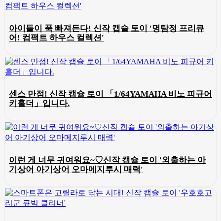
아이들이 푹 빠져든다! 신작 캡슐 토이 '명탐정 프리큐
어! 컴팩트 하우스 컬렉션'
센스 만점! 신작 캡슐 토이 「1/64YAMAHA 비노 피규어
키홀더」입니다.
이런 게 너무 귀여워요~♡신작 캡슐 토이 '외출하는 아
기상어 아기상어 오마메지루시 매력'