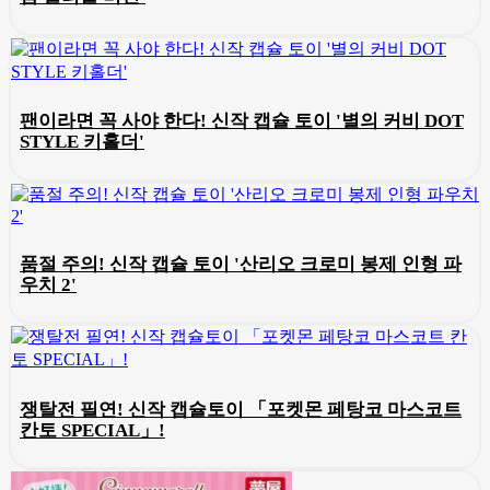
팬이라면 꼭 사야 한다! 신작 캡슐 토이 '별의 커비 DOT
STYLE 키홀더'
품절 주의! 신작 캡슐 토이 '산리오 크로미 봉제 인형 파
우치 2'
쟁탈전 필연! 신작 캡슐토이 「포켓몬 페탕코 마스코트
칸토 SPECIAL」!