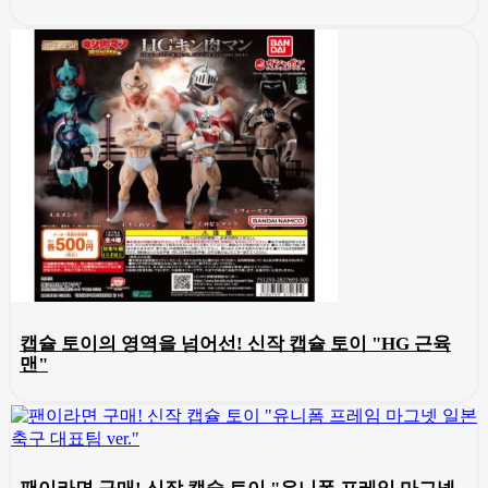
캡슐 토이의 영역을 넘어선! 신작 캡슐 토이 "HG 근육
맨"