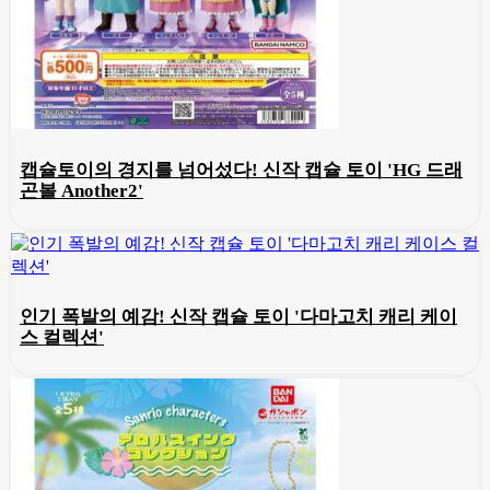
캡슐토이의 경지를 넘어섰다! 신작 캡슐 토이 'HG 드래
곤볼 Another2'
인기 폭발의 예감! 신작 캡슐 토이 '다마고치 캐리 케이
스 컬렉션'