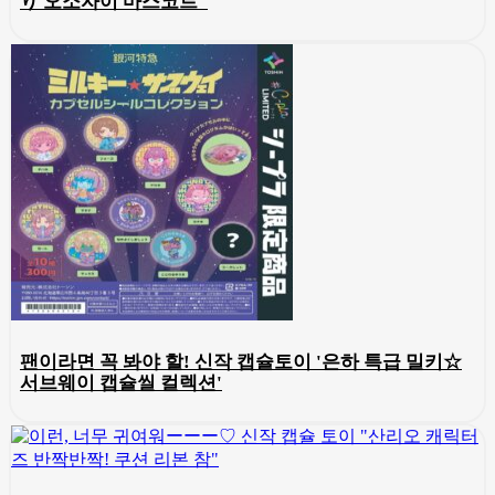
り 오소자이 마스코트"
팬이라면 꼭 봐야 할! 신작 캡슐토이 '은하 특급 밀키☆
서브웨이 캡슐씰 컬렉션'