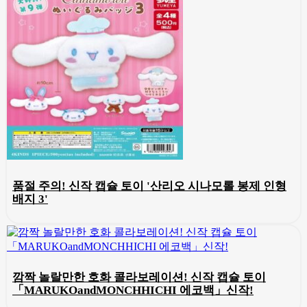
품절 주의! 신작 캡슐 토이 '산리오 시나모롤 봉제 인형
배지 3'
깜짝 놀랄만한 호화 콜라보레이션! 신작 캡슐 토이
「MARUKOandMONCHHICHI 에코백」신작!