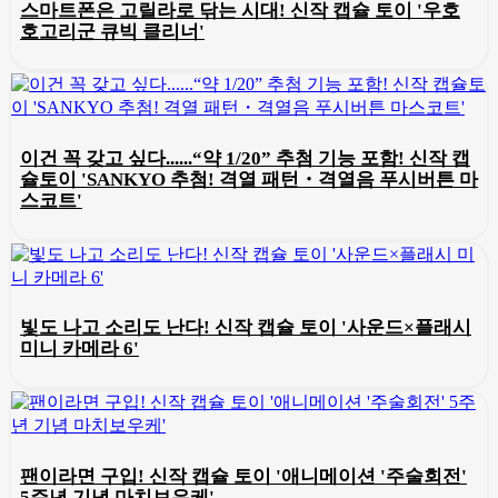
스마트폰은 고릴라로 닦는 시대! 신작 캡슐 토이 '우호
호고리군 큐빅 클리너'
이건 꼭 갖고 싶다......“약 1/20” 추첨 기능 포함! 신작 캡
슐토이 'SANKYO 추첨! 격열 패턴・격열음 푸시버튼 마
스코트'
빛도 나고 소리도 난다! 신작 캡슐 토이 '사운드×플래시
미니 카메라 6'
팬이라면 구입! 신작 캡슐 토이 '애니메이션 '주술회전'
5주년 기념 마치보우케'