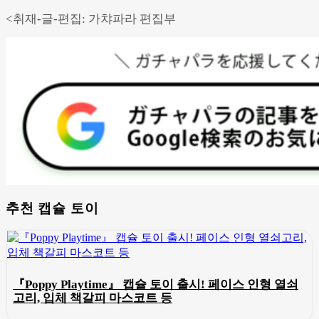
<취재-글-편집: 가챠파라 편집부
추천 캡슐 토이
『Poppy Playtime』 캡슐 토이 출시! 페이스 인형 열쇠
고리, 입체 책갈피 마스코트 등