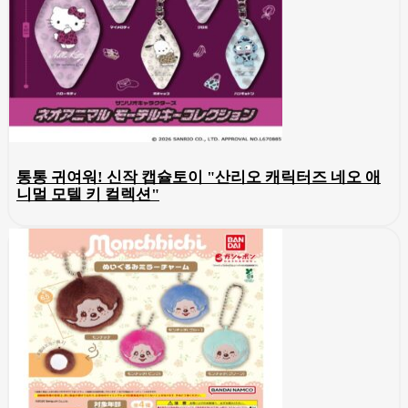
통통 귀여워! 신작 캡슐토이 "산리오 캐릭터즈 네오 애
니멀 모텔 키 컬렉션"