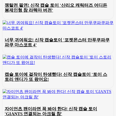
쟁탈전 필연! 신작 캡슐 토이 '산리오 캐릭터즈 어디든
봉제인형 참 라텍마 버전'
너무 귀여워요! 신작 캡슐토이 '포켓몬스터 만푸쿠파쿠
파쿠 마스코트 4'
캡슐 토이에 걸작이 탄생했다! 신작 캡슐토이 '토이 스
토리 앤디가 또 왔어요!
자이언츠 팬이라면 꼭 봐야 한다! 신작 캡슐 토이
'GIANTS 연결되는 아크릴 참'