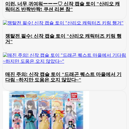
이런, 너무 귀여워ーーー♡ 신작 캡슐 토이 "산리오 캐
릭터즈 반짝반짝! 쿠션 리본 참"
쟁탈전 필수! 신작 캡슐 토이 "산리오 캐릭터즈 키링 행
거"
매진 주의! 신작 캡슐 토이 "드래곤 퀘스트 마을에서 기
다림 ~하지만 도움은 오지 않았다~"