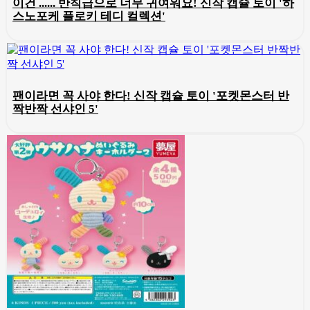
이건 ...... 반칙급으로 너무 귀여워요! 신작 캡슐 토이 '하
스노포케 플로키 테디 컬렉션'
팬이라면 꼭 사야 한다! 신작 캡슐 토이 '포켓몬스터 반
짝반짝 선샤인 5'