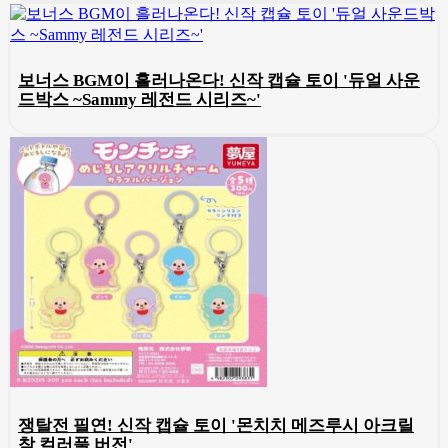
보너스 BGM이 흘러나온다! 신작 캡슐 토이 '듀얼 사운
드박스 ~Sammy 레전드 시리즈~'
쟁탈전 필연! 신작 캡슐 토이 '몬치치 메즈루시 아크릴
참 컬러풀 버전'