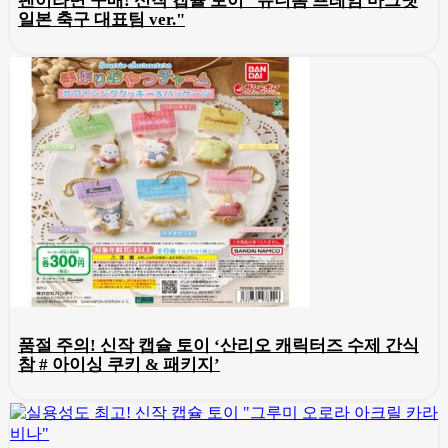
팬이라면 구매! 신작 캡슐 토이 "유니폼 프레임 마그넷
일본 축구 대표팀 ver."
품절 주의! 신작 캡슐 토이 ‘산리오 캐릭터즈 수제 간식
참 # 아이싱 쿠키 & 패키지’