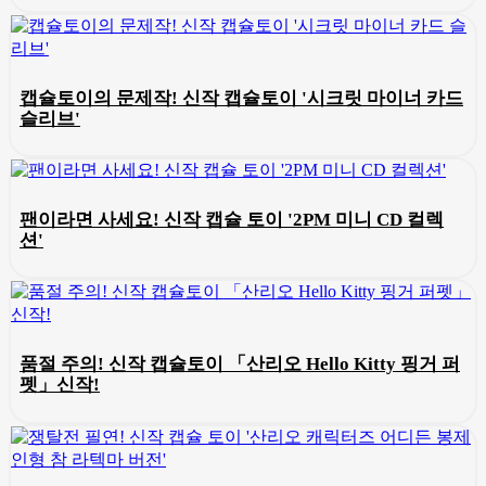
캡슐토이의 문제작! 신작 캡슐토이 '시크릿 마이너 카드
슬리브'
팬이라면 사세요! 신작 캡슐 토이 '2PM 미니 CD 컬렉
션'
품절 주의! 신작 캡슐토이 「산리오 Hello Kitty 핑거 퍼
펫」신작!