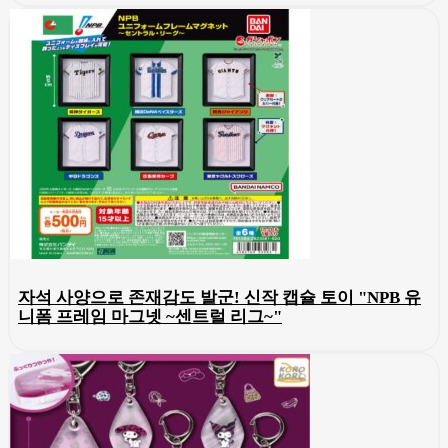
자석 사양으로 존재감도 발군! 신작 캡슐 토이 "NPB 유
니폼 프레임 마그넷 ~센트럴 리그~"