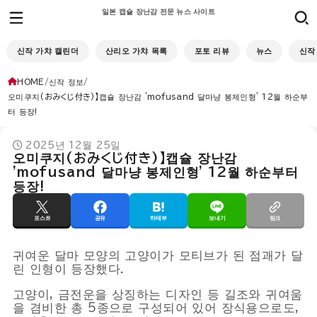
일본 캡슐 장난감 전문 뉴스 사이트
신작 가챠 캘린더
산리오 가챠 목록
포토 리뷰
뉴스
신작
HOME
신작 정보
오미쿠지(おみくじ付き)】캡슐 장난감 'mofusand 달마냥 봉제인형' 12월 하순부
터 등장!
2025년 12월 25일
오미쿠지(おみくじ付き)】캡슐 장난감
'mofusand 달마냥 봉제인형' 12월 하순부터
등장!
포스트
공유
하테부
보내기
링크
귀여운 달마 모양의 고양이가 모티브가 된 점괘가 달
린 인형이 등장했다.
고양이, 금전운을 상징하는 디자인 등 길조와 귀여움
을 겸비한 총 5종으로 구성되어 있어 장식용으로도,