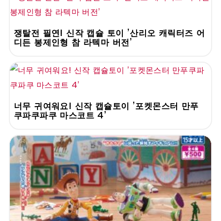
쟁탈전 필연! 신작 캡슐 토이 '산리오 캐릭터즈 어
디든 봉제인형 참 라텍마 버전'
너무 귀여워요! 신작 캡슐토이 '포켓몬스터 만푸
쿠파쿠파쿠 마스코트 4'