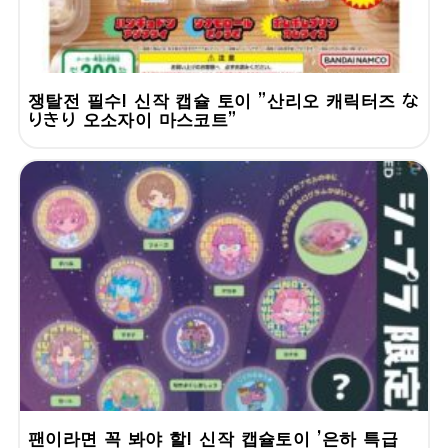
쟁탈전 필수! 신작 캡슐 토이 "산리오 캐릭터즈 な
りきり 오소자이 마스코트"
팬이라면 꼭 봐야 할! 신작 캡슐토이 '은하 특급