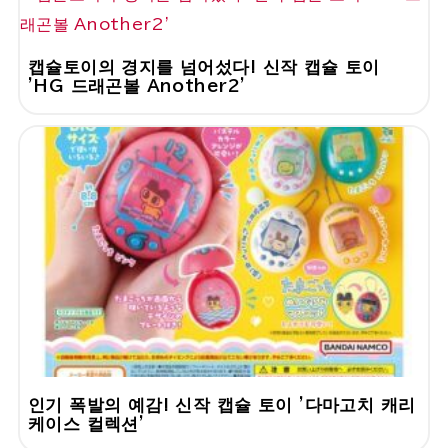
캡슐토이의 경지를 넘어섰다! 신작 캡슐 토이
'HG 드래곤볼 Another2'
인기 폭발의 예감! 신작 캡슐 토이 '다마고치 캐리
케이스 컬렉션'