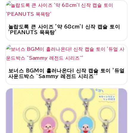
놀랍도록 큰 사이즈 '약 68cm'! 신작 캡슐 토이
'PEANUTS 목욕탕'
보너스 BGM이 흘러나온다! 신작 캡슐 토이 '듀얼
사운드박스 ~Sammy 레전드 시리즈~'