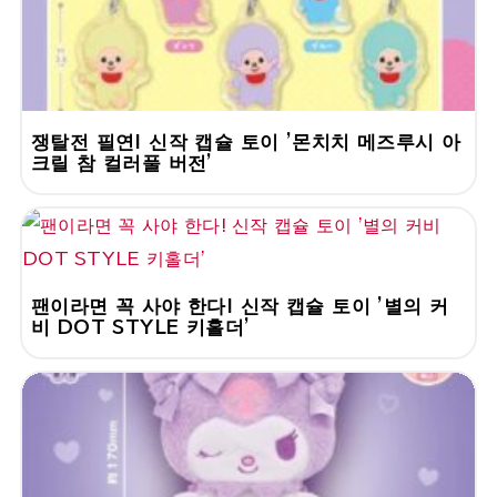
쟁탈전 필연! 신작 캡슐 토이 '몬치치 메즈루시 아
크릴 참 컬러풀 버전'
팬이라면 꼭 사야 한다! 신작 캡슐 토이 '별의 커
비 DOT STYLE 키홀더'