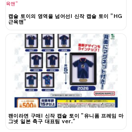
캡슐 토이의 영역을 넘어선! 신작 캡슐 토이 "HG
근육맨"
팬이라면 구매! 신작 캡슐 토이 "유니폼 프레임 마
그넷 일본 축구 대표팀 ver."