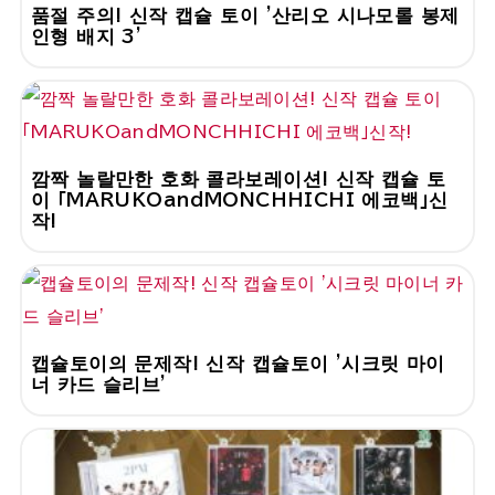
품절 주의! 신작 캡슐 토이 '산리오 시나모롤 봉제
인형 배지 3'
깜짝 놀랄만한 호화 콜라보레이션! 신작 캡슐 토
이 「MARUKOandMONCHHICHI 에코백」신
작!
캡슐토이의 문제작! 신작 캡슐토이 '시크릿 마이
너 카드 슬리브'