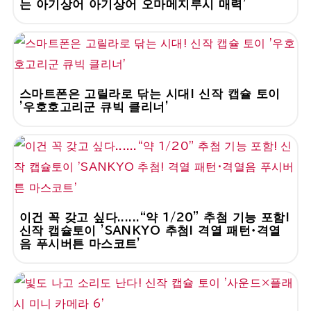
는 아기상어 아기상어 오마메지루시 매력'
스마트폰은 고릴라로 닦는 시대! 신작 캡슐 토이
'우호호고리군 큐빅 클리너'
이건 꼭 갖고 싶다......“약 1/20” 추첨 기능 포함!
신작 캡슐토이 'SANKYO 추첨! 격열 패턴・격열
음 푸시버튼 마스코트'