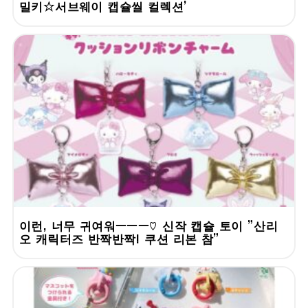
밀키☆서브웨이 캡슐씰 컬렉션'
이런, 너무 귀여워ーーー♡ 신작 캡슐 토이 "산리
오 캐릭터즈 반짝반짝! 쿠션 리본 참"