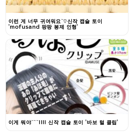
이런 게 너무 귀여워요~♡신작 캡슐 토이
'mofusand 팡팡 봉제 인형'
이게 뭐야~~~!!!! 신작 캡슐 토이 '바보 털 클립'