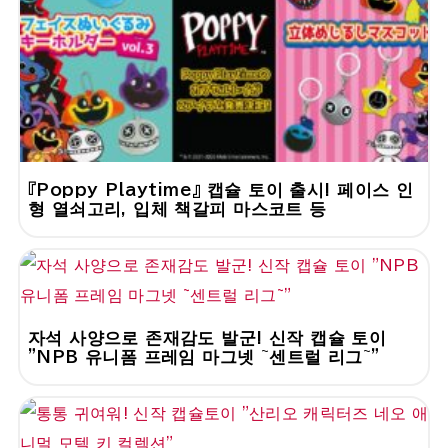
『Poppy Playtime』 캡슐 토이 출시! 페이스 인
형 열쇠고리, 입체 책갈피 마스코트 등
자석 사양으로 존재감도 발군! 신작 캡슐 토이
"NPB 유니폼 프레임 마그넷 ~센트럴 리그~"