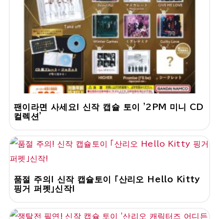
팬이라면 사세요! 신작 캡슐 토이 '2PM 미니 CD
컬렉션'
품절 주의! 신작 캡슐토이 「산리오 Hello Kitty
핑거 퍼펫」신작!