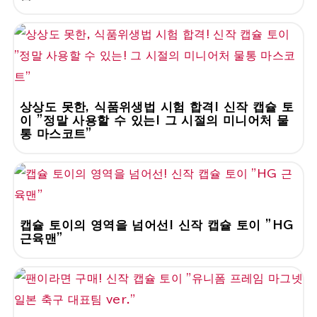
상상도 못한, 식품위생법 시험 합격! 신작 캡슐 토
이 "정말 사용할 수 있는! 그 시절의 미니어처 물
통 마스코트"
캡슐 토이의 영역을 넘어선! 신작 캡슐 토이 "HG
근육맨"