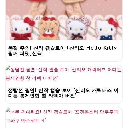
품절 주의! 신작 캡슐토이 「산리오 Hello Kitty
핑거 퍼펫」신작!
쟁탈전 필연! 신작 캡슐 토이 '산리오 캐릭터즈 어
디든 봉제인형 참 라텍마 버전'