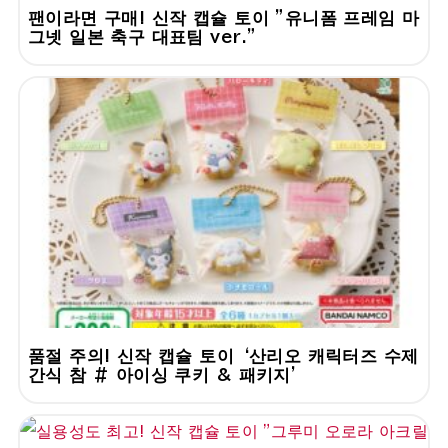
팬이라면 구매! 신작 캡슐 토이 "유니폼 프레임 마
그넷 일본 축구 대표팀 ver."
품절 주의! 신작 캡슐 토이 ‘산리오 캐릭터즈 수제
간식 참 # 아이싱 쿠키 & 패키지’