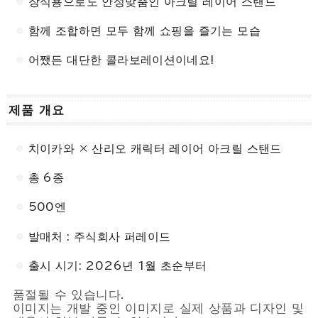
장식용으로도 안성맞춤인 아크릴 레이어 스탠드
함께 조합하면 모두 함께 쇼핑을 즐기는 모습
어쨌든 대단한 콜라보레이션이네요!
제품 개요
치이카와 × 산리오 캐릭터 레이어 아크릴 스탠드
총 6종
500엔
발매처 : 주식회사 퍼레이드
출시 시기: 2026년 1월 초순부터
품절될 수 있습니다.
이미지는 개발 중인 이미지로 실제 상품과 디자인 및