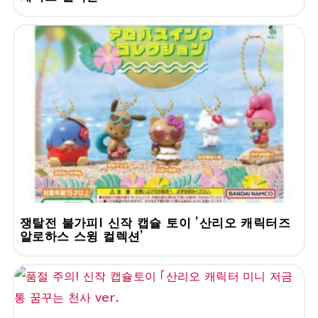
쟁탈전 불가피! 신작 캡슐 토이 '산리오 캐릭터즈
알로하스 스윙 컬렉션'