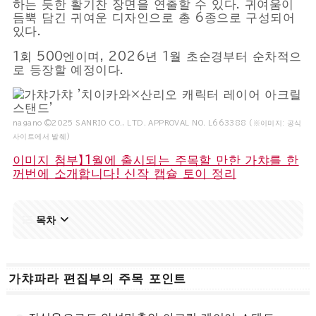
하는 듯한 활기찬 장면을 연출할 수 있다. 귀여움이
듬뿍 담긴 귀여운 디자인으로 총 6종으로 구성되어
있다.
1회 500엔이며, 2026년 1월 초순경부터 순차적으
Powered by 
GliaStudios
로 등장할 예정이다.
nagano ©2025 SANRIO CO., LTD. APPROVAL NO. L663388 (※이미지: 공식
사이트에서 발췌)
이미지 첨부】1월에 출시되는 주목할 만한 가챠를 한
꺼번에 소개합니다! 신작 캡슐 토이 정리
목차
가챠파라 편집부의 주목 포인트