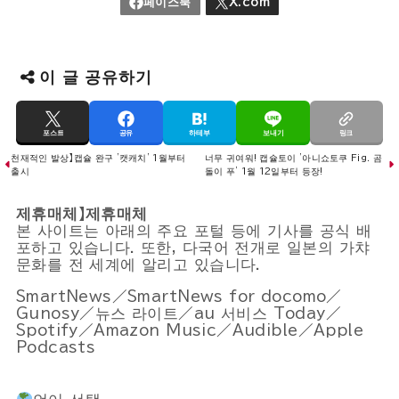
이 글 공유하기
포스트
공유
하테부
보내기
링크
천재적인 발상】캡슐 완구 '캣캐치' 1월부터
너무 귀여워! 캡슐토이 '아니쇼토쿠 Fig. 곰
출시
돌이 푸' 1월 12일부터 등장!
제휴매체】제휴매체
본 사이트는 아래의 주요 포털 등에 기사를 공식 배
포하고 있습니다. 또한, 다국어 전개로 일본의 가챠
문화를 전 세계에 알리고 있습니다.
SmartNews／SmartNews for docomo／
Gunosy／뉴스 라이트／au 서비스 Today／
Spotify／Amazon Music／Audible／Apple
Podcasts