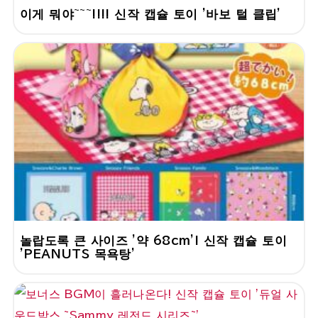
이게 뭐야~~~!!!! 신작 캡슐 토이 '바보 털 클립'
놀랍도록 큰 사이즈 '약 68cm'! 신작 캡슐 토이
'PEANUTS 목욕탕'