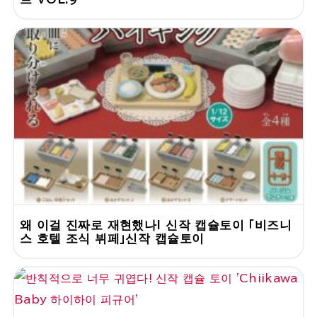
왜 이걸 진짜로 재현했나! 신작 캡슐토이 「비즈니
스 호텔 조식 뷔페」신작 캡슐토이