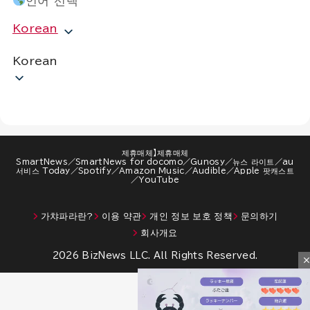
언어 선택
Korean
Korean
제휴매체】제휴매체
SmartNews／SmartNews for docomo／Gunosy／뉴스 라이트／au
서비스 Today／Spotify／Amazon Music／Audible／Apple 팟캐스트
／YouTube
가챠파라란?
이용 약관
개인 정보 보호 정책
문의하기
회사개요
2026 BizNews LLC. All Rights Reserved.